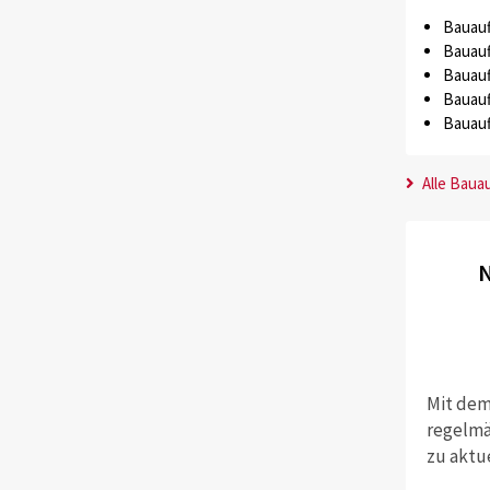
Bauauf
Bauauf
Bauauf
Bauauf
Bauauf
Alle Baua
N
Mit dem
regelmä
zu aktu