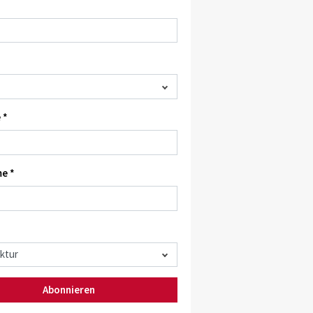
 *
e *
Abonnieren