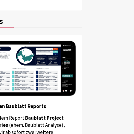
s
en Baublatt Reports
dem Report
Baublatt Project
ries
(ehem. Baublatt Analyse),
ir ab sofort zwei weitere