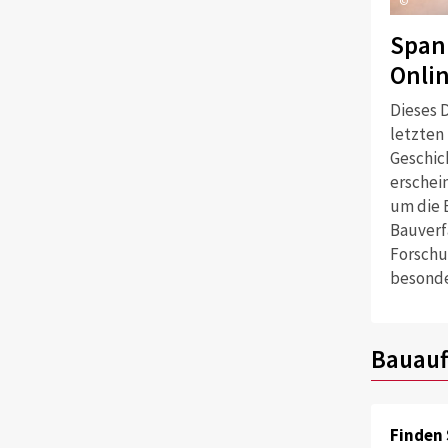
©
Span
Onli
Dieses D
letzten
Geschich
erschei
um die 
Bauverf
Forschu
besonde
Bauauf
Finden 