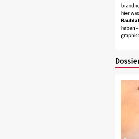
brandne
hier wa
Baublat
haben –
graphis
Dossie