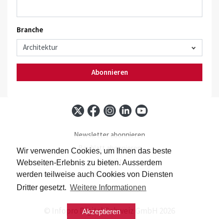
Branche
Abonnieren
Newsletter abonnieren
Baublatt abonnieren
Wir verwenden Cookies, um Ihnen das beste
Kontakt
Webseiten-Erlebnis zu bieten. Ausserdem
Impressum
werden teilweise auch Cookies von Diensten
Datenschutz
Dritter gesetzt.
Weitere Informationen
© Infopro Digital Schweiz GmbH 2026
Akzeptieren