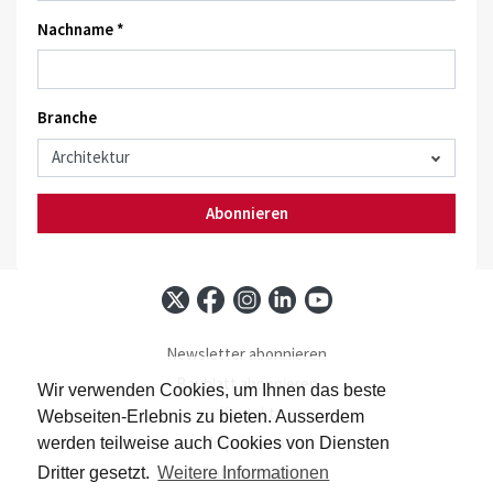
Nachname *
Branche
Abonnieren
Newsletter abonnieren
Baublatt abonnieren
Wir verwenden Cookies, um Ihnen das beste
Kontakt
Webseiten-Erlebnis zu bieten. Ausserdem
Impressum
werden teilweise auch Cookies von Diensten
Datenschutz
Dritter gesetzt.
Weitere Informationen