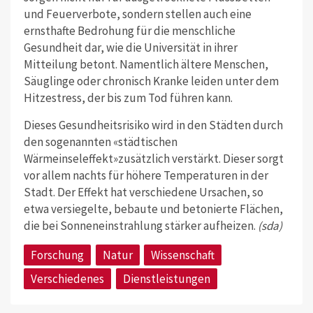
und Feuerverbote, sondern stellen auch eine
ernsthafte Bedrohung für die menschliche
Gesundheit dar, wie die Universität in ihrer
Mitteilung betont. Namentlich ältere Menschen,
Säuglinge oder chronisch Kranke leiden unter dem
Hitzestress, der bis zum Tod führen kann.
Dieses Gesundheitsrisiko wird in den Städten durch
den sogenannten «städtischen
Wärmeinseleffekt»zusätzlich verstärkt. Dieser sorgt
vor allem nachts für höhere Temperaturen in der
Stadt. Der Effekt hat verschiedene Ursachen, so
etwa versiegelte, bebaute und betonierte Flächen,
die bei Sonneneinstrahlung stärker aufheizen.
(sda)
Forschung
Natur
Wissenschaft
Verschiedenes
Dienstleistungen