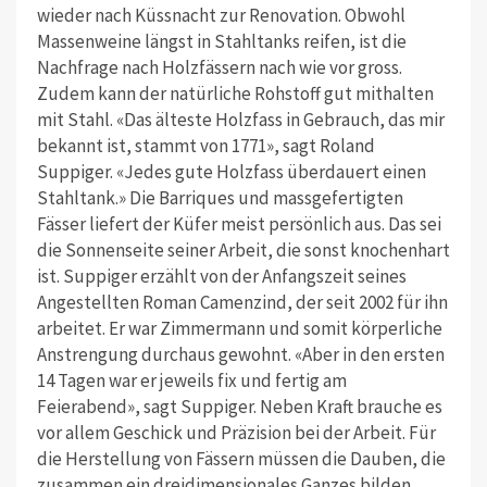
wieder nach Küssnacht zur Renovation. Obwohl
Massenweine längst in Stahltanks reifen, ist die
Nachfrage nach Holzfässern nach wie vor gross.
Zudem kann der natürliche Rohstoff gut mithalten
mit Stahl. «Das älteste Holzfass in Gebrauch, das mir
bekannt ist, stammt von 1771», sagt Roland
Suppiger. «Jedes gute Holzfass überdauert einen
Stahltank.» Die Barriques und massgefertigten
Fässer liefert der Küfer meist persönlich aus. Das sei
die Sonnenseite seiner Arbeit, die sonst knochenhart
ist. Suppiger erzählt von der Anfangszeit seines
Angestellten Roman Camenzind, der seit 2002 für ihn
arbeitet. Er war Zimmermann und somit körperliche
Anstrengung durchaus gewohnt. «Aber in den ersten
14 Tagen war er jeweils fix und fertig am
Feierabend», sagt Suppiger. Neben Kraft brauche es
vor allem Geschick und Präzision bei der Arbeit. Für
die Herstellung von Fässern müssen die Dauben, die
zusammen ein dreidimensionales Ganzes bilden,