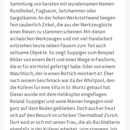
Sammlung von Geräten mit wundersamen Namen:
Rundhobel, Fügbaum, Setzhammer oder
Gargelkamm. An der hohen Werkstattwand hängen
fein säuberlich Zirkel, die aus der Werkzeugkiste
eines Riesen zu stammen scheinen. Mit diesen
archaischen Werkzeugen und mit viel Handarbeit
entstehen heute neben Fässern zum Teil auch
seltsame Objekte. So zeigt Suppiger zum Beispiel
Bilder von einem Bett und einer Wiege in Fassform,
die er für ein Hotel gefertigt habe. Oder von einem
Waschtisch, der in einen Bottich montiert ist. Eher
nach seinem Geschmack war da der Whirlpool, den
die Küferei für eine Villa in St. Moritz gebaut hat.
Dieser wurde mit dem Helikopter eingeflogen.
Roland Suppiger und seine Männer hingegen sind
ganz auf dem Boden geblieben. Doch auch er freut
sich auf den Besuch im schicken Thermalbad Zürich.
Dort wird er sich mit seiner Frau, die als Buchhalterin
ebenfalls in der Küferei arbeitet, vom strengen Job