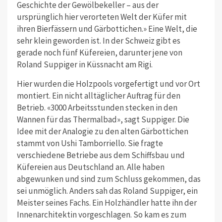
Geschichte der Gewölbekeller – aus der
ursprünglich hier verorteten Welt der Küfer mit
ihren Bierfässern und Gärbottichen.» Eine Welt, die
sehr klein geworden ist. In der Schweiz gibt es
gerade noch fünf Küfereien, darunter jene von
Roland Suppiger in Küssnacht am Rigi.
Hier wurden die Holzpools vorgefertigt und vor Ort
montiert. Ein nicht alltäglicher Auftrag für den
Betrieb. «3000 Arbeitsstunden stecken in den
Wannen für das Thermalbad», sagt Suppiger. Die
Idee mit der Analogie zu den alten Gärbottichen
stammt von Ushi Tamborriello. Sie fragte
verschiedene Betriebe aus dem Schiffsbau und
Küfereien aus Deutschland an. Alle haben
abgewunken und sind zum Schluss gekommen, das
sei unmöglich. Anders sah das Roland Suppiger, ein
Meister seines Fachs. Ein Holzhändler hatte ihn der
Innenarchitektin vorgeschlagen. So kam es zum