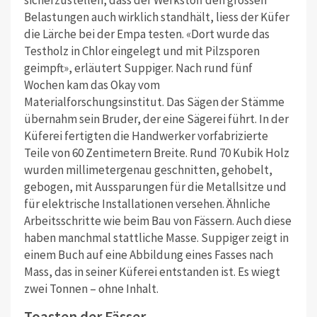
sicherzustellen, dass der Werkstoff den grossen
Belastungen auch wirklich standhält, liess der Küfer
die Lärche bei der Empa testen. «Dort wurde das
Testholz in Chlor eingelegt und mit Pilzsporen
geimpft», erläutert Suppiger. Nach rund fünf
Wochen kam das Okay vom
Materialforschungsinstitut. Das Sägen der Stämme
übernahm sein Bruder, der eine Sägerei führt. In der
Küferei fertigten die Handwerker vorfabrizierte
Teile von 60 Zentimetern Breite. Rund 70 Kubik Holz
wurden millimetergenau geschnitten, gehobelt,
gebogen, mit Aussparungen für die Metallsitze und
für elektrische Installationen versehen. Ähnliche
Arbeitsschritte wie beim Bau von Fässern. Auch diese
haben manchmal stattliche Masse. Suppiger zeigt in
einem Buch auf eine Abbildung eines Fasses nach
Mass, das in seiner Küferei entstanden ist. Es wiegt
zwei Tonnen – ohne Inhalt.
Toasten der Fässer