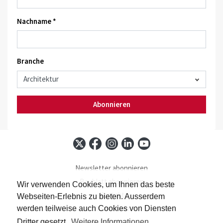
Nachname *
Branche
Abonnieren
Newsletter abonnieren
Baublatt abonnieren
Wir verwenden Cookies, um Ihnen das beste
Kontakt
Webseiten-Erlebnis zu bieten. Ausserdem
Impressum
werden teilweise auch Cookies von Diensten
Datenschutz
Dritter gesetzt.
Weitere Informationen