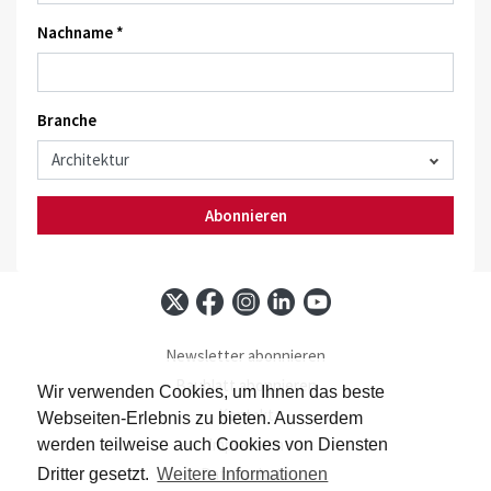
Nachname *
Branche
Abonnieren
Newsletter abonnieren
Baublatt abonnieren
Wir verwenden Cookies, um Ihnen das beste
Kontakt
Webseiten-Erlebnis zu bieten. Ausserdem
Impressum
werden teilweise auch Cookies von Diensten
Datenschutz
Dritter gesetzt.
Weitere Informationen