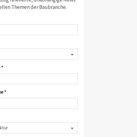
ellen Themen der Baubranche.
 *
e *