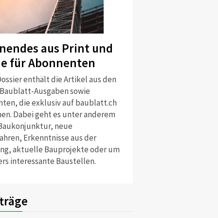
nendes aus Print und
ne für Abonnenten
ossier enthält die Artikel aus den
 Baublatt-Ausgaben sowie
ten, die exklusiv auf baublatt.ch
nen. Dabei geht es unter anderem
Baukonjunktur, neue
ahren, Erkenntnisse aus der
ng, aktuelle Bauprojekte oder um
rs interessante Baustellen.
träge