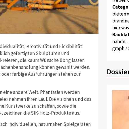
Catego
bieten w
brandne
hier wa
Baublat
haben –
dividualität, Kreativität und Flexibilität
graphis
klich gefertigten Skulpturen und
 kreieren, die kaum Wünsche übrig lassen.
erflächenbehandlung können gewählt werden.
Dossie
n oder farbige Ausführungen stehen zur
in eine andere Welt. Phantasien werden
le» nehmen ihren Lauf. Die Visionen und das
Kunstwerke zu schaffen, sowie die
», zeichnen die SIK-Holz-Produkte aus.
ach individuellen, naturnahen Spielgeräten