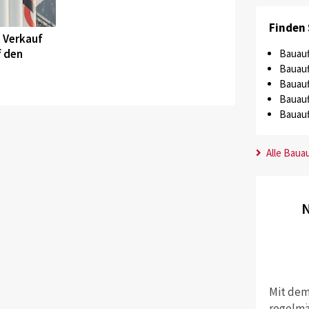
Finden 
t Verkauf
f den
Bauauf
Bauauf
Bauauf
Bauauf
Bauauf
Alle Baua
N
Mit dem
regelmä