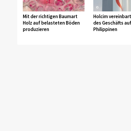
©
©
Mit der richtigen Baumart
Holcim vereinbar
Holz auf belasteten Böden
des Geschäfts au
produzieren
Philippinen