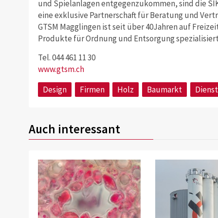
und Spielanlagen entgegenzukommen, sind die SI
eine exklusive Partnerschaft für Beratung und Vert
GTSM Magglingen ist seit über 40Jahren auf Freizei
Produkte für Ordnung und Entsorgung spezialisiert
Tel. 044 461 11 30
www.gtsm.ch
Design
Firmen
Holz
Baumarkt
Dienst
Auch interessant