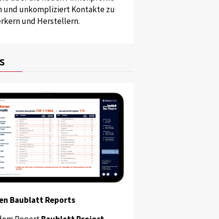
und unkompliziert Kontakte zu
kern und Herstellern.
s
en Baublatt Reports
dem Report
Baublatt Project