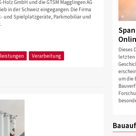
K-Holz GmbH und die GTSM Magglingen AG
rieb in der Schweiz eingegangen. Die Firma
t- und Spielplatzgeräte, Parkmobiliar und
©
.
Span
Onli
Dieses D
leistungen
Verarbeitung
letzten
Geschich
erschei
um die 
Bauverf
Forschu
besonde
Bauauf