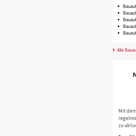
Bauauf
Bauauf
Bauauf
Bauauf
Bauauf
Alle Baua
N
Mit dem
regelmä
zu aktu