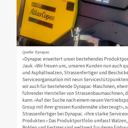
Quelle: Dynapac
«Dynapac erweitert unser bestehendes Produktportf
Jauk. «Wir freuen uns, unseren Kunden nun auch qu
und Asphalt­walzen, Strassenfertiger und Beschick
Service­organisation mit neun Servicestützpunkten 
wir auch für bestehende Dynapac-Maschinen, ehemal
führender Hersteller von Stras­senbaumaschinen, d
kann. «Auf der Suche nach einem neuen Vertriebspa
Group mit ihrer grossen Kundennähe überzeugt», s
Strassenfertiger bei Dynapac. «Ihre starke Serviceo
Produkten.» Das Produktportfolio umfasst Walzen, 
Bohlen und Fertiger sind weltweit für deren Einbau