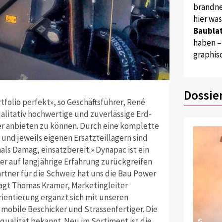
brandne
hier wa
Baublat
haben –
graphis
Dossie
olio perfekt», so Geschäftsführer, René
alitativ hochwertige und zuverlässige Erd-
er anbieten zu können. Durch eine komplette
und jeweils eigenen Ersatzteillagern sind
s Damag, einsatzbereit.» Dynapac ist ein
er auf langjährige Erfahrung zurückgreifen
rtner für die Schweiz hat uns die Bau Power
agt Thomas Kramer, Marketingleiter
rientierung ergänzt sich mit unseren
mobile Beschicker und Strassenfertiger. Die
qualität bekannt. Neu im Sortiment ist die
©