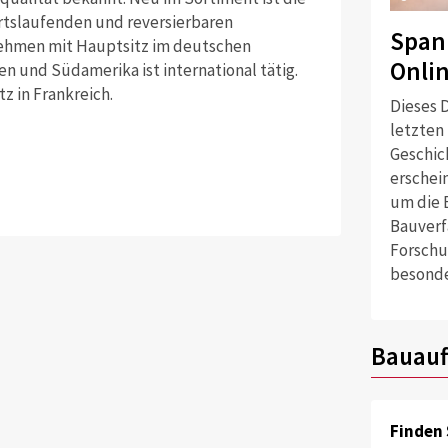
rtslaufenden und reversierbaren
Span
nehmen mit Hauptsitz im deutschen
Onli
 und Süd­amerika ist international tätig.
z in Frankreich.
Dieses D
letzten
Geschich
erschei
um die 
Bauverf
Forschu
besonde
Bauauf
Finden 