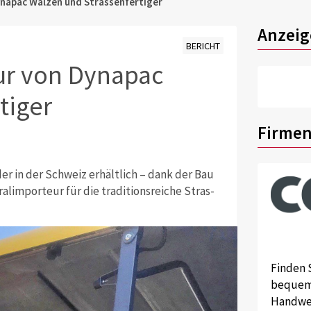
napac Walzen und Strassenfertiger
Anzeig
BERICHT
ur von Dynapac
tiger
Firmen
r in der Schweiz erhältlich – dank der Bau
alimporteur für die traditionsreiche Stras­
Finden 
bequem 
Handwer