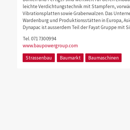
leichte Verdichtungstechnik mit Stampfern, vorwä
Vibrationsplatten sowie Grabenwalzen. Das Unter
Wardenburg und Produktionsstätten in Europa, Asien
Dynapac ist aus­serdem Teil der Fayat Gruppe mit Sit
Tel. 071 730 09 94
www.baupowergroup.com
Strassenbau
Baumarkt
Baumaschinen