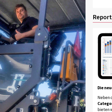
Report
Die neu
Neben 
Catego
bieten w