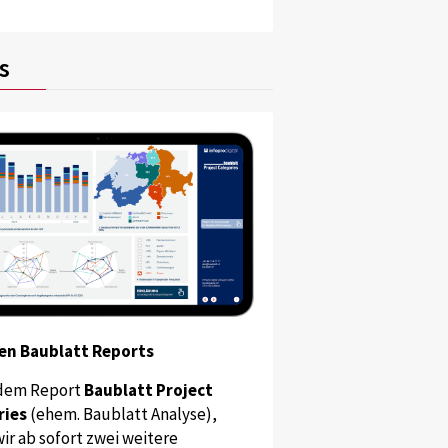
s
en Baublatt Reports
dem Report
Baublatt Project
ries
(ehem. Baublatt Analyse),
ir ab sofort zwei weitere