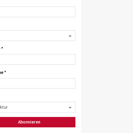
 *
e *
Abonnieren