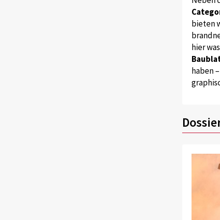
Catego
bieten w
brandne
hier wa
Baublat
haben –
graphis
Dossie