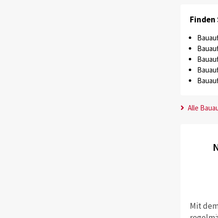
Finden 
Bauauf
Bauauf
Bauauf
Bauauf
Bauauf
Alle Baua
N
Mit dem
regelmä