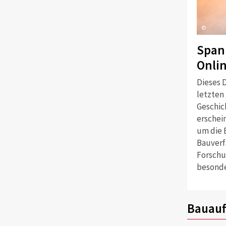
©
Span
Onli
Dieses D
letzten
Geschich
erschei
um die 
Bauverf
Forschu
besonde
Bauauf