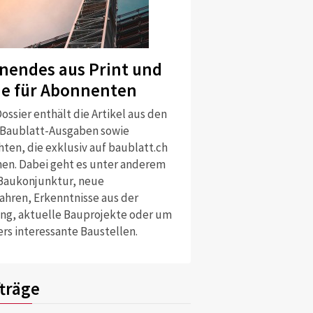
nendes aus Print und
ne für Abonnenten
ossier enthält die Artikel aus den
 Baublatt-Ausgaben sowie
ten, die exklusiv auf baublatt.ch
nen. Dabei geht es unter anderem
Baukonjunktur, neue
ahren, Erkenntnisse aus der
ng, aktuelle Bauprojekte oder um
rs interessante Baustellen.
träge