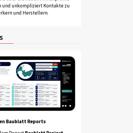
und unkompliziert Kontakte zu
kern und Herstellern.
s
en Baublatt Reports
dem Report
Baublatt Project