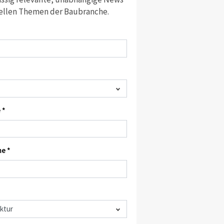
ellen Themen der Baubranche.
 *
e *