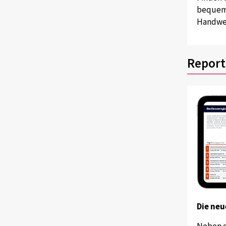
bequem 
Handwer
Report
Die neu
Neben 