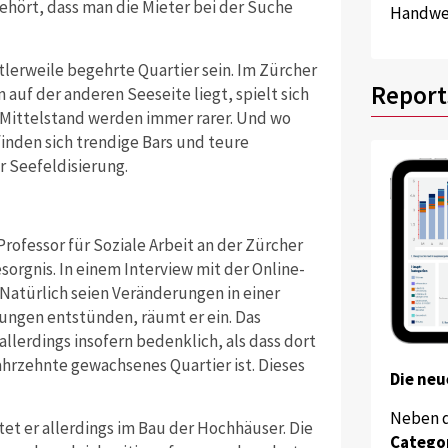
ehört, dass man die Mieter bei der Suche
Handwer
lerweile begehrte Quartier sein. Im Zürcher
Report
 auf der anderen Seeseite liegt, spielt sich
 Mittelstand werden immer rarer. Und wo
finden sich trendige Bars und teure
r Seefeldisierung.
ofessor für Soziale Arbeit an der Zürcher
orgnis. In einem Interview mit der Online-
 Natürlich seien Veränderungen in einer
ungen entstünden, räumt er ein. Das
llerdings insofern bedenklich, als dass dort
hrzehnte gewachsenes Quartier ist. Dieses
Die neu
Neben 
tet er allerdings im Bau der Hochhäuser. Die
Catego