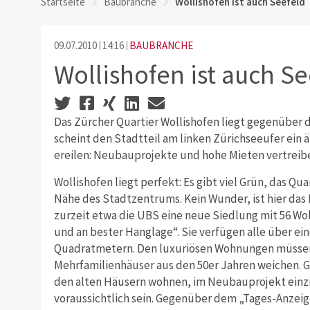
Startseite
Baubranche
Wollishofen ist auch Seefeld
09.07.2010
14:16
BAUBRANCHE
Wollishofen ist auch Se
Das Zürcher Quartier Wollishofen liegt gegenüber 
scheint den Stadtteil am linken Zürichseeufer ein äh
ereilen: Neubauprojekte und hohe Mieten vertreib
Wollishofen liegt perfekt: Es gibt viel Grün, das Qu
Nähe des Stadtzentrums. Kein Wunder, ist hier das 
zurzeit etwa die UBS eine neue Siedlung mit 56
und an bester Hanglage“. Sie verfügen alle über ei
Quadratmetern. Den luxuriösen Wohnungen müssen 
Mehrfamilienhäuser aus den 50er Jahren weichen. Gu
den alten Häusern wohnen, im Neubauprojekt einzi
voraussichtlich sein. Gegenüber dem „Tages-Anzeiger“