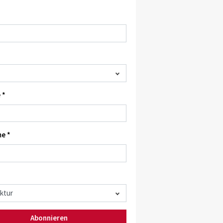
 *
e *
Abonnieren