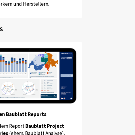
kern und Herstellern.
s
en Baublatt Reports
dem Report
Baublatt Project
ries
(ehem. Baublatt Analyse),