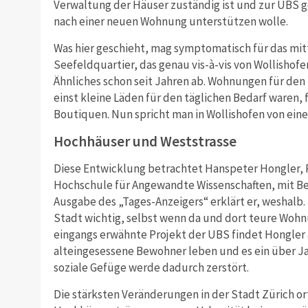
Verwaltung der Häuser zuständig ist und zur UBS g
nach einer neuen Wohnung unterstützen wolle.
Was hier geschieht, mag symptomatisch für das mitt
Seefeldquartier, das genau vis-à-vis von Wollishofen
Ähnliches schon seit Jahren ab. Wohnungen für den
einst kleine Läden für den täglichen Bedarf waren, 
Boutiquen. Nun spricht man in Wollishofen von eine
Hochhäuser und Weststrasse
Diese Entwicklung betrachtet Hanspeter Hongler, Pr
Hochschule für Angewandte Wissenschaften, mit Bes
Ausgabe des „Tages-Anzeigers“ erklärt er, weshalb.
Stadt wichtig, selbst wenn da und dort teure Wohn
eingangs erwähnte Projekt der UBS findet Hongler a
alteingesessene Bewohner leben und es ein über Ja
soziale Gefüge werde dadurch zerstört.
Die stärksten Veränderungen in der Stadt Zürich or