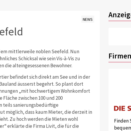
Anzeig
NEWS
efeld
dem mittlerweile noblen Seefeld. Nun
Firmen
nliches Schicksal wie sein Vis-à-Vis zu
en die alteingesessenen Bewohner.
artier befindet sich direkt am See und in der
Bauland äusserst begehrt. So plant dort
 Wohnungen „mit hochwertigem Wohnkomfort
ne Fläche zwischen 100 und 200
teils sanierungsbedürftige
t möglich, dass kaum Mieter, die derzeit in
eht. Zu hoch werden die Mieten wohl
Finden 
 erklärte die Firma Livit, die für die
bequem 