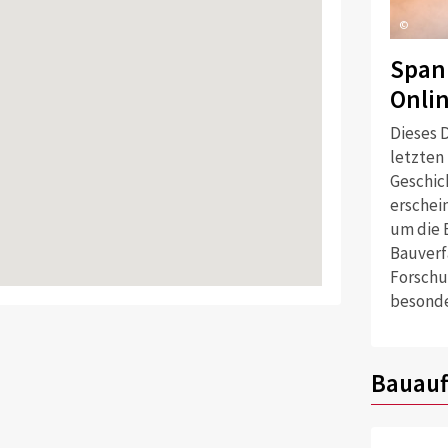
©
Span
Onli
Dieses D
letzten
Geschich
erschei
um die 
Bauverf
Forschu
besonde
Bauauf