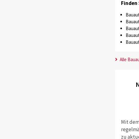
Finden 
Bauauf
Bauauf
Bauauf
Bauauf
Bauauf
Alle Baua
N
Mit dem
regelmä
zu aktu