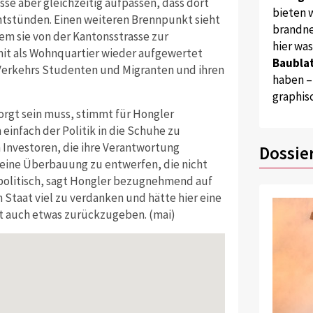
se aber gleichzeitig aufpassen, dass dort
bieten w
tstünden. Einen weiteren Brennpunkt sieht
brandne
dem sie von der Kantonsstrasse zur
hier wa
amit als Wohnquartier wieder aufgewertet
Baublat
 Verkehrs Studenten und Migranten und ihren
haben –
graphis
sorgt sein muss, stimmt für Hongler
 einfach der Politik in die Schuhe zu
n Investoren, die ihre Verantwortung
Dossie
 eine Überbauung zu entwerfen, die nicht
alpolitisch, sagt Hongler bezugnehmend auf
 Staat viel zu verdanken und hätte hier eine
zt auch etwas zurückzugeben. (mai)