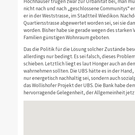
Hochhäuser trügen zwar zur Urbanität bei, man müs
nicht nach und nach „geschlossene Communitys“ en
er in der Weststrasse, im Stadtteil Wiedikon. Nach
Quartiersstrasse abgewertet worden sei, sei sie d
worden. Bisher habe sie gerade wegen des starken
Familien günstigen Wohnraum geboten.
Das die Politik für die Lösung solcher Zustände be
allerdings nur bedingt. Es sei falsch, dieses Problem
schieben. Letztlich liegt es laut Honger auch an de
wahrnehmen sollten. Die UBS hätte es in der Hand,
nur energetisch nachhaltig sei, sondern auch sozi
das Wollishofer Projekt der UBS. Die Bank habe dem
hervorragende Gelegenheit, der Allgemeinheit jet