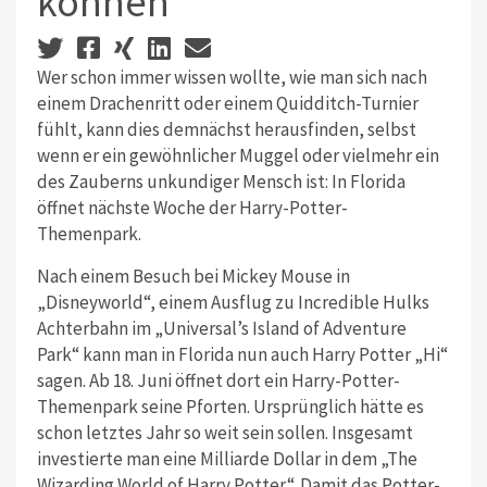
können
Wer schon immer wissen wollte, wie man sich nach
einem Drachenritt oder einem Quidditch-Turnier
fühlt, kann dies demnächst herausfinden, selbst
wenn er ein gewöhnlicher Muggel oder vielmehr ein
des Zauberns unkundiger Mensch ist: In Florida
öffnet nächste Woche der Harry-Potter-
Themenpark.
Nach einem Besuch bei Mickey Mouse in
„Disneyworld“, einem Ausflug zu Incredible Hulks
Achterbahn im „Universal’s Island of Adventure
Park“ kann man in Florida nun auch Harry Potter „Hi“
sagen. Ab 18. Juni öffnet dort ein Harry-Potter-
Themenpark seine Pforten. Ursprünglich hätte es
schon letztes Jahr so weit sein sollen. Insgesamt
investierte man eine Milliarde Dollar in dem „The
Wizarding World of Harry Potter“. Damit das Potter-