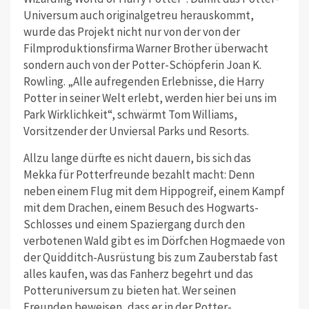
Universum auch originalgetreu herauskommt,
wurde das Projekt nicht nur von der von der
Filmproduktionsfirma Warner Brother überwacht
sondern auch von der Potter-Schöpferin Joan K.
Rowling. „Alle aufregenden Erlebnisse, die Harry
Potter in seiner Welt erlebt, werden hier bei uns im
Park Wirklichkeit“, schwärmt Tom Williams,
Vorsitzender der Unviersal Parks und Resorts.
Allzu lange dürfte es nicht dauern, bis sich das
Mekka für Potterfreunde bezahlt macht: Denn
neben einem Flug mit dem Hippogreif, einem Kampf
mit dem Drachen, einem Besuch des Hogwarts-
Schlosses und einem Spaziergang durch den
verbotenen Wald gibt es im Dörfchen Hogmaede von
der Quidditch-Ausrüstung bis zum Zauberstab fast
alles kaufen, was das Fanherz begehrt und das
Potteruniversum zu bieten hat. Wer seinen
Freunden beweisen, dass er in der Potter-