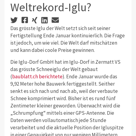
Weltrekord-Iglu?
Das grösste Iglu der Welt setzt sich seit seiner
Fertigstellung Ende Januar kontinuierlich. Die Frage
ist jedoch, um wie viel. Die Welt darf mitschätzen
und kann dabei coole Preise gewinnen.
Die Iglu-Dorf GmbH hat im Iglu-Dorf in Zermatt VS
das grösste Schneeiglu der Welt gebaut
(
baublatt.ch berichtete
). Ende Januar wurde das
9,92 Meter hohe Bauwerk fertiggestellt. Seither
senkt es sich nach und nach ab, weil der verbaute
Schnee komprimiert wird. Bisher ist es rund fünf
Zentimeter kleiner geworden. Überwacht wird die
„Schrumpfung“ mittels einer GPS-Antenne. Die
Daten werden vollautomatisch jede Stunde
verarbeitet und die aktuelle Position der Igluspitze
in einer Genauigkeit von nur wenigen Millimetern