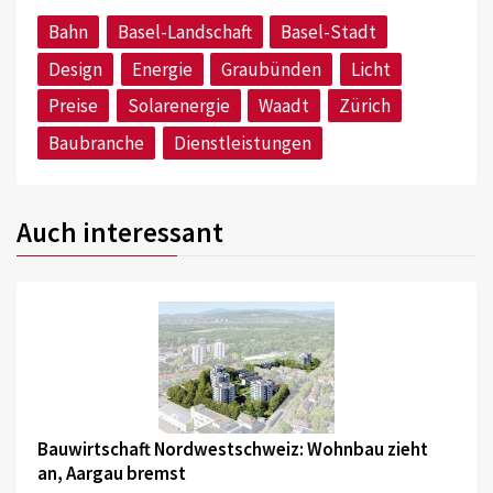
Bahn
Basel-Landschaft
Basel-Stadt
Design
Energie
Graubünden
Licht
Preise
Solarenergie
Waadt
Zürich
Baubranche
Dienstleistungen
Auch interessant
©
Bauwirtschaft Nordwestschweiz: Wohnbau zieht
an, Aargau bremst