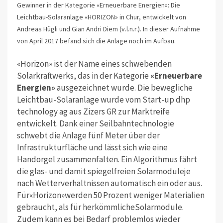
Gewinner in der Kategorie «Erneuerbare Energien»: Die
Leichtbau-Solaranlage «HORIZON» in Chur, entwickelt von
Andreas Hügli und Gian Andri Diem (v.l.n.r.). In dieser Aufnahme
von April 2017 befand sich die Anlage noch im Aufbau.
«Horizon» ist der Name eines schwebenden
Solarkraftwerks, das in der Kategorie
«Erneuerbare
Energien»
ausgezeichnet wurde. Die bewegliche
Leichtbau-Solaranlage wurde vom Start-up dhp
technology ag aus Zizers GR zur Marktreife
entwickelt. Dank einer Seilbahntechnologie
schwebt die Anlage fünf Meter über der
Infrastrukturfläche und lässt sich wie eine
Handorgel zusammenfalten. Ein Algorithmus fährt
die glas- und damit spiegelfreien Solarmoduleje
nach Wetterverhältnissen automatisch ein oder aus.
Für«Horizon»werden 50 Prozent weniger Materialien
gebraucht, als für herkömmlicheSolarmodule.
Zudem kann es bei Bedarf problemlos wieder