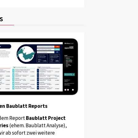
s
en Baublatt Reports
dem Report
Baublatt Project
ries
(ehem. Baublatt Analyse),
ir ab sofort zwei weitere