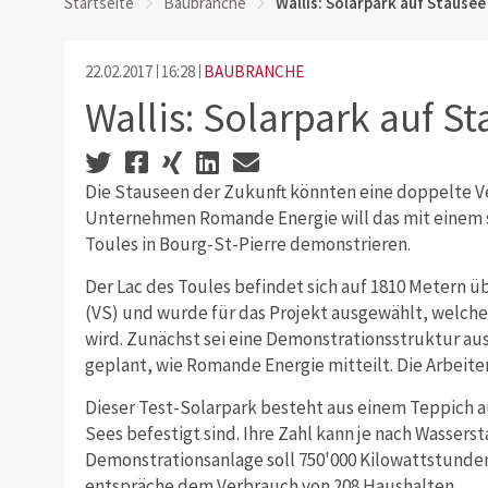
Startseite
Baubranche
Wallis: Solarpark auf Stause
22.02.2017
16:28
BAUBRANCHE
Wallis: Solarpark auf S
Die Stauseen der Zukunft könnten eine doppelte 
Unternehmen Romande Energie will das mit einem
Toules in Bourg-St-Pierre demonstrieren.
Der Lac des Toules befindet sich auf 1810 Metern 
(VS) und wurde für das Projekt ausgewählt, welche
wird. Zunächst sei eine Demonstrationsstruktur a
geplant, wie Romande Energie mitteilt. Die Arbeit
Dieser Test-Solarpark besteht aus einem Teppich
Sees befestigt sind. Ihre Zahl kann je nach Wasser
Demonstrationsanlage soll 750'000 Kilowattstunde
entspräche dem Verbrauch von 208 Haushalten.