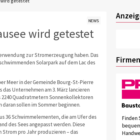
e wird getestet
Anzeig
NEWS
tausee wird getestet
Verwendung zur Stromerzeugung haben. Das
Firmen
 schwimmenden Solarpark auf dem Lac des
über Meer in der Gemeinde Bourg-St-Pierre
s das Unternehmen am 3. März lancieren
us 2240 Quadratmetern Sonnenkollektoren
en daran sollen im Sommer beginnen.
 aus 36 Schwimmelementen, die am Ufer des
Finden 
stand des Sees angepasst werden. Diese
bequem 
n Strom pro Jahr produzieren – das
Handwer