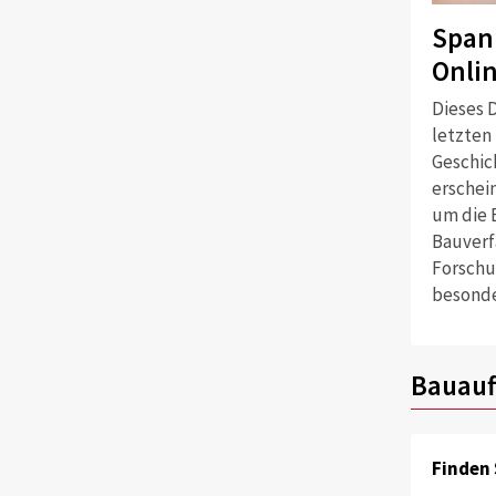
Span
Onli
Dieses D
letzten
Geschich
erschei
um die 
Bauverf
Forschu
besonde
Bauauf
Finden 