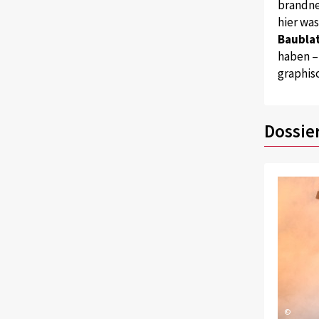
brandne
hier wa
Baublat
haben –
graphis
Dossie
©