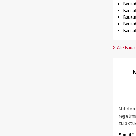
Bauauf
Bauauf
Bauauf
Bauauf
Bauauf
Alle Baua
N
Mit dem
regelmä
zu aktu
E-mail *