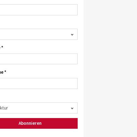
 *
e *
Abonnieren