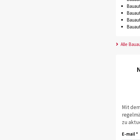
Bauauf
Bauauf
Bauauf
Bauauf
Alle Baua
N
Mit dem
regelmä
zu aktu
E-mail *