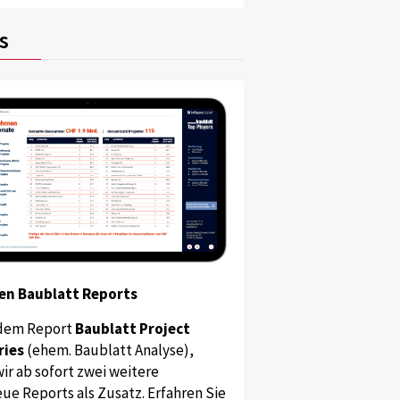
s
en Baublatt Reports
dem Report
Baublatt Project
ries
(ehem. Baublatt Analyse),
ir ab sofort zwei weitere
ue Reports als Zusatz. Erfahren Sie