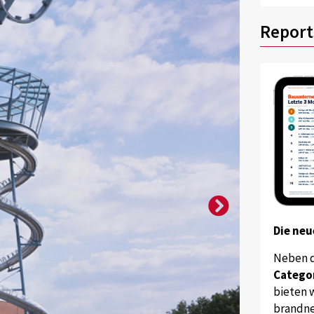
Report
Die neu
Neben 
Catego
bieten w
brandne