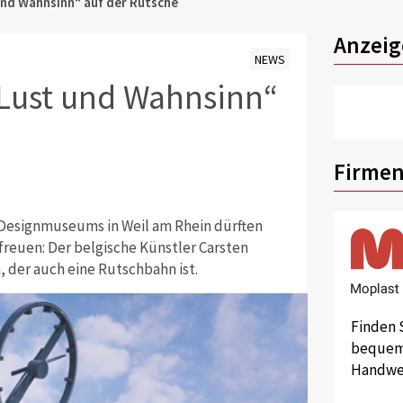
nd Wahnsinn“ auf der Rutsche
Anzeig
NEWS
Lust und Wahnsinn“
Firmen
Designmuseums in Weil am Rhein dürften
freuen: Der belgische Künstler Carsten
 der auch eine Rutschbahn ist.
Finden 
bequem 
Handwer