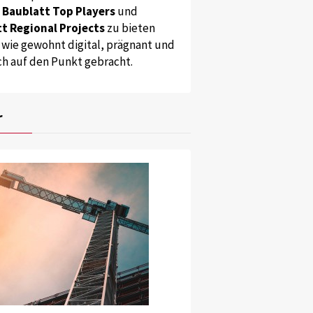
s
Baublatt Top Players
und
t Regional Projects
zu bieten
 wie gewohnt digital, prägnant und
ch auf den Punkt gebracht.
r
Lanoo, Vitra
s der Nähe.