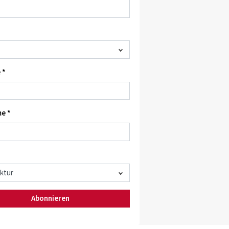
 *
e *
Abonnieren