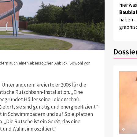
hier wa
Baublat
haben –
graphis
Dossie
Quelle: Julien 
ndern auch einen ebensolchen Anblick. Sowohl von
... als auch au
. Unter anderem kreierte er 2006 für die
tische Rutschbahn-Installation. „Eine
 begründet Höller seine Leidenschaft.
elort, sie sind günstig und energieeffizient.“
rät in Schwimmbädern und auf Spielplätzen
 „Die Rutsche ist ein Gerät, das eine
 und Wahnsinn oszilliert.“
©