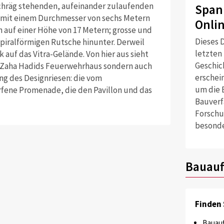
schräg stehenden, aufeinander zulaufenden
Span
 mit einem Durchmesser von sechs Metern
Onli
h auf einer Höhe von 17 Metern; grosse und
Dieses D
spiralförmigen Rutsche hinunter. Derweil
letzten
auf das Vitra-Gelände. Von hier aus sieht
Geschich
r Zaha Hadids Feuerwehrhaus sondern auch
erschei
g des Designriesen: die vom
um die 
rfene Promenade, die den Pavillon und das
Bauverf
Forschu
besonde
Bauauf
Finden 
Bauauf