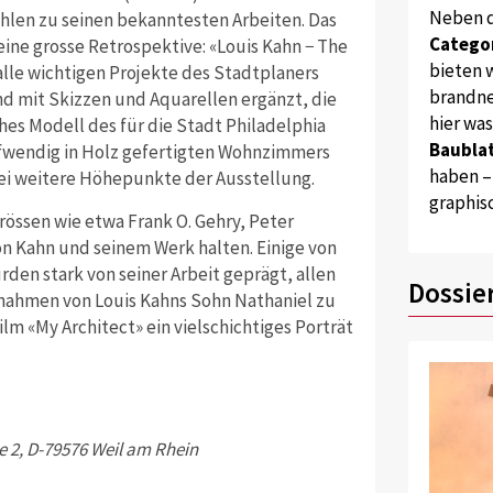
Neben 
hlen zu seinen bekanntesten Arbeiten. Das
Catego
e grosse Retro­spektive: «Louis Kahn − The
bieten w
alle wichtigen Projekte des Stadtplaners
brandne
nd mit Skizzen und Aquarellen ergänzt, die
hier wa
hes Modell des für die Stadt Philadelphia
Baublat
ufwendig in Holz gefertigten Wohnzimmers
haben –
wei weitere Höhepunkte der Ausstellung.
graphis
rössen wie etwa Frank O. Gehry, Peter
on Kahn und seinem Werk halten. Einige von
en stark von seiner Arbeit geprägt, allen
Dossie
fnahmen von Louis Kahns Sohn Nathaniel zu
ilm «My Architect» ein vielschichtiges Porträt
 2, D-79576 Weil am Rhein