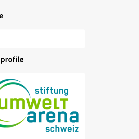
e
profile