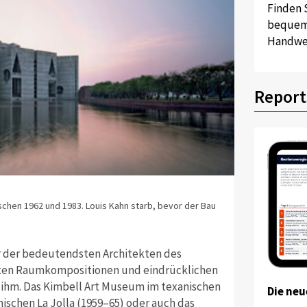
Finden 
bequem 
Handwer
Report
chen 1962 und 1983. Louis Kahn starb, bevor der Bau
er der bedeutendsten Architekten des
exen Raumkompositionen und ­eindrücklichen
 ihm. Das Kimbell Art Museum im texanischen
Die neu
nischen La Jolla (1959–65) oder auch das