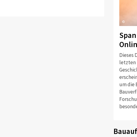
©
Span
Onli
Dieses D
letzten
Geschich
erschei
um die 
Bauverf
Forschu
besonde
Bauauf