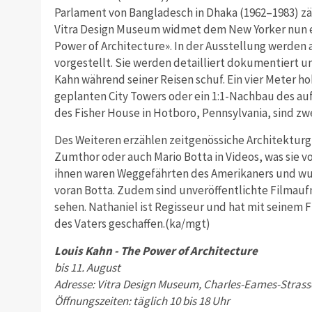
Parlament von Bangladesch in Dhaka (1962–1983) zä
Vitra Design Museum widmet dem New Yorker nun ein
Power of Architecture». In der Ausstellung werden 
vorgestellt. Sie werden detailliert dokumentiert u
Kahn während seiner Reisen schuf. Ein vier Meter ho
geplanten City Towers oder ein 1:1-Nachbau des a
des Fisher House in Hotboro, Pennsylvania, sind z
Des Weiteren erzählen zeitgenössiche Architekturg
Zumthor oder auch Mario Botta in Videos, was sie v
ihnen waren Weggefährten des Amerikaners und wurd
voran Botta. Zudem sind unveröffentlichte Filmau
sehen. Nathaniel ist Regisseur und hat mit seinem F
des Vaters geschaffen.(ka/mgt)
Louis Kahn - The Power of Architecture
bis 11. August
Adresse: Vitra Design Museum, Charles-Eames-Strasse
Öffnungszeiten: täglich 10 bis 18 Uhr