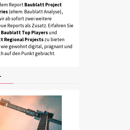
dem Report
Baublatt Project
ries
(ehem. Baublatt Analyse),
ir ab sofort zwei weitere
ue Reports als Zusatz. Erfahren Sie
s
Baublatt Top Players
und
t Regional Projects
zu bieten
 wie gewohnt digital, prägnant und
ch auf den Punkt gebracht.
r