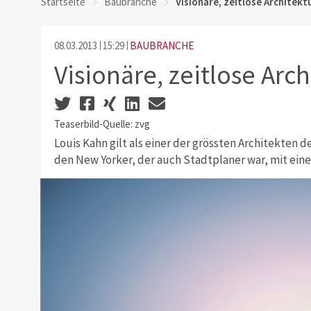
Startseite
Baubranche
Visionäre, zeitlose Architekt
08.03.2013
15:29
BAUBRANCHE
Visionäre, zeitlose Arch
Teaserbild-Quelle: zvg
Louis Kahn gilt als einer der grössten Architekten 
den New Yorker, der auch Stadtplaner war, mit ein