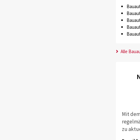
Bauauf
Bauauf
Bauauf
Bauauf
Bauauf
Alle Baua
N
Mit dem
regelmä
zu aktu