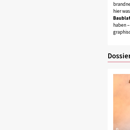
brandne
hier wa
Baublat
haben –
graphis
Dossie
©