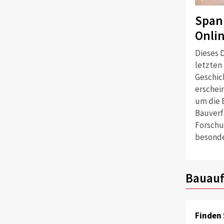
Span
Onli
Dieses D
letzten
Geschich
erschei
um die 
Bauverf
Forschu
besonde
Bauauf
Finden 