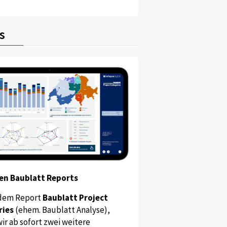
s
en Baublatt Reports
dem Report
Baublatt Project
ries
(ehem. Baublatt Analyse),
ir ab sofort zwei weitere