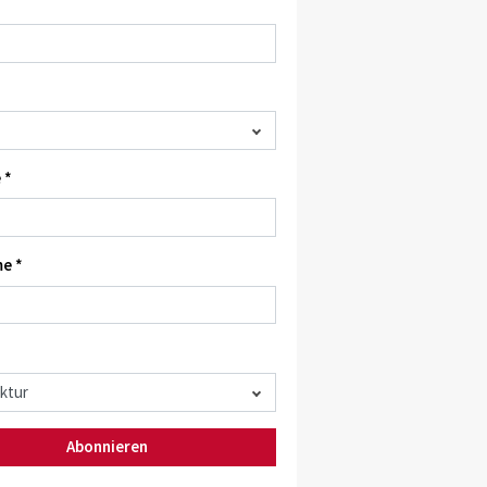
 *
e *
Abonnieren