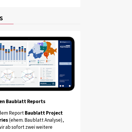
s
en Baublatt Reports
dem Report
Baublatt Project
ries
(ehem. Baublatt Analyse),
ir ab sofort zwei weitere