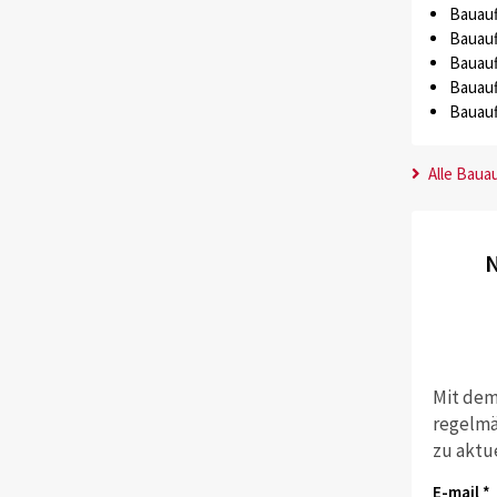
Bauauf
Bauauf
Bauauf
Bauauf
Bauauf
Alle Baua
N
Mit dem
regelmä
zu aktu
E-mail *