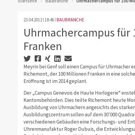
Startseite
Baubranche
Uhrmachercampus für 100 Mil
23.04.2012
18:46
BAUBRANCHE
Uhrmachercampus für 1
Franken
Meyrin bei Genf soll einen Campus für Uhrmacher e
Richemont, der 100 Millionen Franken in eine solche
Eröffnung ist im 2014 geplant.
Der „Campus Genevois de Haute Horlogerie“ enste
Kantonsbehörden. Dies teilte Richemont heute Mon
Ausbildung von Uhrmachern angesichts des stark
Ausbildungszentrum sollen auf dem 30'000 Quadr
verschiedenen Gebäuden eine Forschungs- und Entw
Uhrenmanufaktur Roger Dubuis, die Entwicklungsab