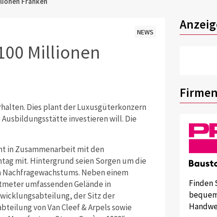
lionen Franken
Anzeig
NEWS
00 Millionen
Firmen
rhalten. Dies plant der Luxusgüterkonzern
 Ausbildungsstätte investieren will. Die
ht in Zusammenarbeit mit den
tag mit. Hintergrund seien Sorgen um die
en Nachfragewachstums. Neben einem
Finden 
atmeter umfassenden Gelände in
bequem 
icklungsabteilung, der Sitz der
Handwer
teilung von Van Cleef & Arpels sowie