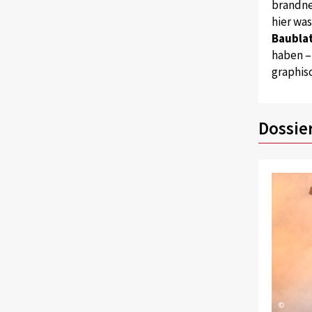
brandne
hier wa
Baublat
haben –
graphis
Dossie
©