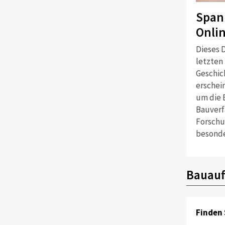
Span
Onli
Dieses D
letzten
Geschich
erschei
um die 
Bauverf
Forschu
besonde
Bauauf
Finden 