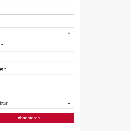
 *
e *
Abonnieren