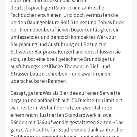
Zum Tief- und Strassenbau sind im
deutschsprachigen Raum schon zahlreiche
Fachbücher erschienen. Und doch vermissten die
beiden Bauingenieure Rolf Steiner und Tobias Frick
bei ihrer nebenberuflichen Dozententätigkeit ein
umfassendes und dennoch kompaktes Werk zur
Bauplanung und Ausführung mit Bezug zur
Schweizer Baupraxis. Kurzerhand entschlossen sie
sich, selbst eine breit gefächerte Grundlage für
ausführungsspezifische Themen im Tief- und
Strassenbau zu schreiben – und zwar in einem
überschaubaren Rahmen.
Gesagt, getan: Was als Bieridee auf einer Serviette
begann und anfänglich auf 150 Buchseiten limitiert
war, reifte im Verlauf der letzten zwei Jahre zu
einem reich illustrierten Standardwerk in zwei
Bänden mit 536 aufwendig gestalteten Seiten. «Das
ganze Werk sollte für Studierende dank zahlreicher
Grafiken gut verständlich sein – und nicht nur aus