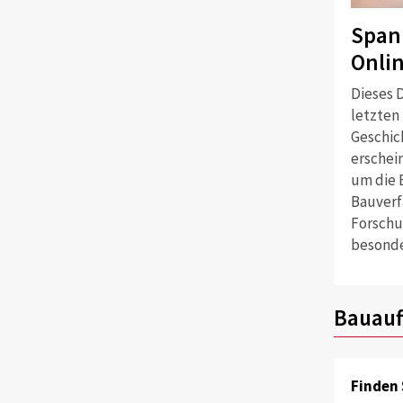
Span
Onli
Dieses D
letzten
Geschich
erschei
um die 
Bauverf
Forschu
besonde
Bauauf
Finden 