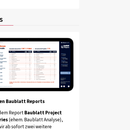
s
en Baublatt Reports
dem Report
Baublatt Project
ries
(ehem. Baublatt Analyse),
ir ab sofort zwei weitere