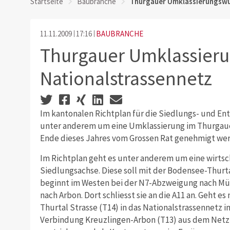
Startseite
Baubranche
Thurgauer Umklassierungswü
11.11.2009
17:16
BAUBRANCHE
Thurgauer Umklassier
Nationalstrassennetz
Im kantonalen Richtplan für die Siedlungs- und E
unter anderem um eine Umklassierung im Thurgauer 
Ende dieses Jahres vom Grossen Rat genehmigt we
Im Richtplan geht es unter anderem um eine wirtsc
Siedlungsachse. Diese soll mit der Bodensee-Thurt
beginnt im Westen bei der N7-Abzweigung nach Mü
nach Arbon. Dort schliesst sie an die A11 an. Geht 
Thurtal Strasse (T14) in das Nationalstrassennetz i
Verbindung Kreuzlingen-Arbon (T13) aus dem Netz