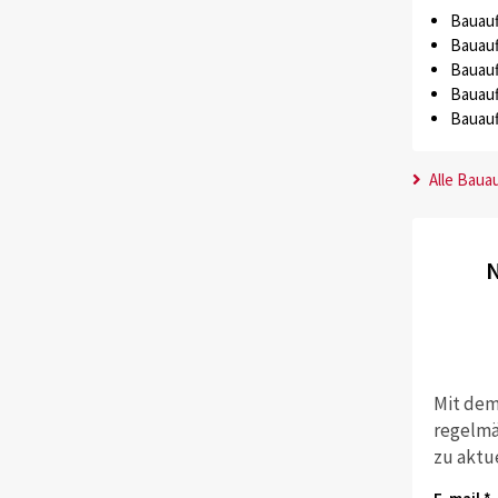
Bauauf
Bauauf
Bauauf
Bauauf
Bauauf
Alle Baua
N
Mit dem
regelmä
zu aktu