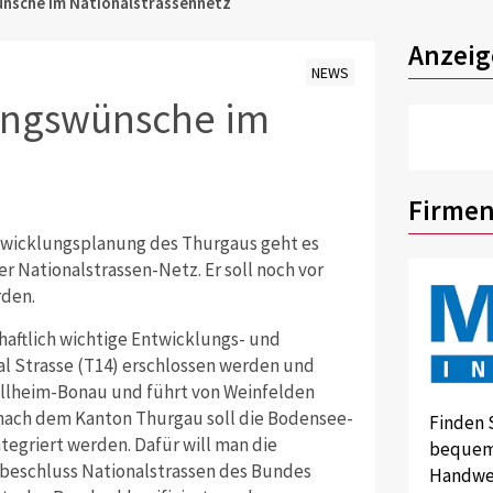
nsche im Nationalstrassennetz
Anzeig
NEWS
ungswünsche im
Firmen
ntwicklungsplanung des Thurgaus geht es
Nationalstrassen-Netz. Er soll noch vor
rden.
haftlich wichtige Entwicklungs- und
al Strasse (T14) erschlossen werden und
llheim-Bonau und führt von Weinfelden
es nach dem Kanton Thurgau soll die Bodensee-
Finden 
ntegriert werden. Dafür will man die
bequem 
beschluss Nationalstrassen des Bundes
Handwer