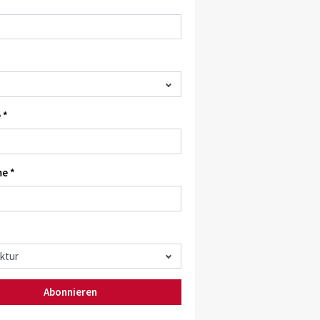
 *
e *
Abonnieren