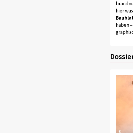
brandne
hier wa
Baublat
haben –
graphis
Dossie
©