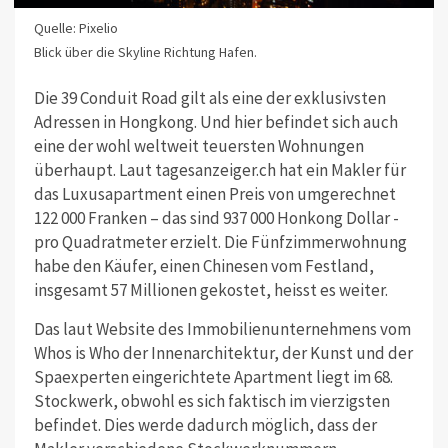
Quelle: Pixelio
Blick über die Skyline Richtung Hafen.
Die 39 Conduit Road gilt als eine der exklusivsten
Adressen in Hongkong. Und hier befindet sich auch
eine der wohl weltweit teuersten Wohnungen
überhaupt. Laut tagesanzeiger.ch hat ein Makler für
das Luxusapartment einen Preis von umgerechnet
122 000 Franken – das sind 937 000 Honkong Dollar -
pro Quadratmeter erzielt. Die Fünfzimmerwohnung
habe den Käufer, einen Chinesen vom Festland,
insgesamt 57 Millionen gekostet, heisst es weiter.
Das laut Website des Immobilienunternehmens vom
Whos is Who der Innenarchitektur, der Kunst und der
Spaexperten eingerichtete Apartment liegt im 68.
Stockwerk, obwohl es sich faktisch im vierzigsten
befindet. Dies werde dadurch möglich, dass der