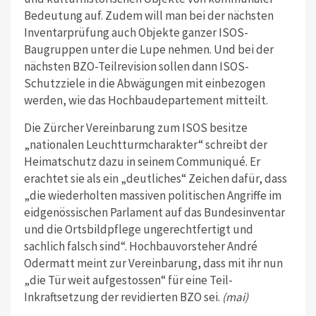
Bedeutung auf. Zudem will man bei der nächsten
Inventarprüfung auch Objekte ganzer ISOS-
Baugruppen unter die Lupe nehmen. Und bei der
nächsten BZO-Teilrevision sollen dann ISOS-
Schutzziele in die Abwägungen mit einbezogen
werden, wie das Hochbaudepartement mitteilt.
Die Zürcher Vereinbarung zum ISOS besitze
„nationalen Leuchtturmcharakter“ schreibt der
Heimatschutz dazu in seinem Communiqué. Er
erachtet sie als ein „deutliches“ Zeichen dafür, dass
„die wiederholten massiven politischen Angriffe im
eidgenössischen Parlament auf das Bundesinventar
und die Ortsbildpflege ungerechtfertigt und
sachlich falsch sind“. Hochbauvorsteher André
Odermatt meint zur Vereinbarung, dass mit ihr nun
„die Tür weit aufgestossen“ für eine Teil-
Inkraftsetzung der revidierten BZO sei.
(mai)