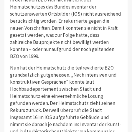
Heimatschutzes das Bundesinventar der
schützenswerten Ortsbilder (IOS) nicht ausreichend
berücksichtig worden. Er rekurrierte gegen die
neuen Vorschriften. Damit konnten sie nicht in Kraft
gesetzt werden, was zur Folge hatte, dass
zahlreiche Bauprojekte nicht bewilligt werden
konnten – oder nur aufgrund der noch geltenden
BZO von 1999.
Nun hat der Heimatschutz die teilrevidierte BZO
grundsätzlich gutgeheissen. „Nach intensiven und
konstruktiven Gesprächen“ konnte laut
Hochbaudepartement zwischen Stadt und
Heimatschutz eine einvernehmliche Lösung
gefunden werden. Der Heimatschutz zieht seinen
Rekurs zurück. Derweil überprüft die Stadt
insgesamt 16 im IOS aufgeführte Gebäude und
nimmt sie danach je nachdem ins Inventar der kunst-
und kulturhistorischen Objekte von kommunaler