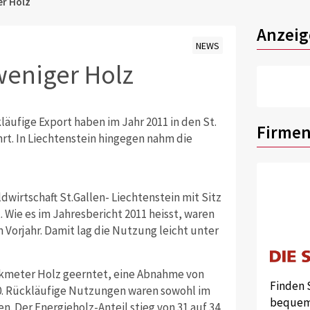
er Holz
Anzeig
NEWS
weniger Holz
äufige Export haben im Jahr 2011 in den St.
Firmen
rt. In Liechtenstein hingegen nahm die
wirtschaft St.Gallen- Liechtenstein mit Sitz
Wie es im Jahresbericht 2011 heisst, waren
 Vorjahr. Damit lag die Nutzung leicht unter
bikmeter Holz geerntet, eine Abnahme von
Finden 
0. Rückläufige Nutzungen waren sowohl im
bequem 
n. Der Energieholz-Anteil stieg von 31 auf 34