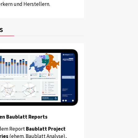
kern und Herstellern.
s
en Baublatt Reports
dem Report
Baublatt Project
ries
(ehem. Baublatt Analyse),