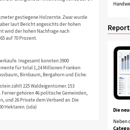
Handwer
ikmeter gestiegene Holzernte. Zwar wurde
aber laut Bericht angesichts der hohen
Report
ent wird der hohen Nachfrage nach
65 auf 70 Prozent.
-Verkäufe. Insgesamt konnten 3900
ente für total 1,24 Millionen Franken
Nussbaum, Birnbaum, Bergahorn und Eiche.
stein zählt 225 Waldeigentümer. 153
n. Ferner gehören 46 politische Gemeinden,
en, und 26 Private dem Verband an. Die
00 Hektaren. (sda)
Die neu
Neben 
Catego