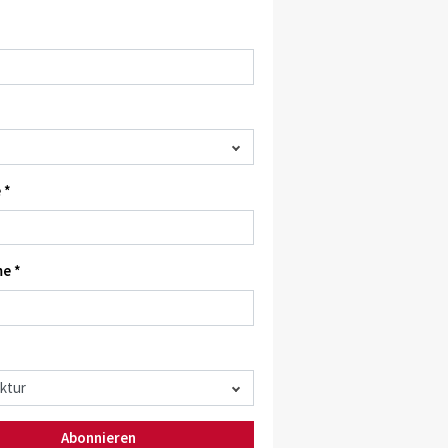
 *
e *
Abonnieren