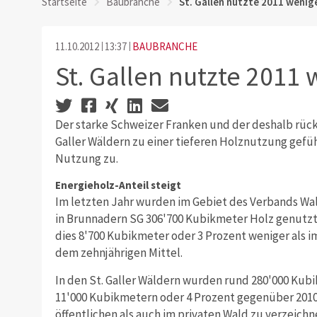
Startseite
Baubranche
St. Gallen nutzte 2011 wenig
11.10.2012
13:37
BAUBRANCHE
St. Gallen nutzte 2011 
Der starke Schweizer Franken und der deshalb rückl
Galler Wäldern zu einer tieferen Holznutzung gefüh
Nutzung zu.
Energieholz-Anteil steigt
Im letzten Jahr wurden im Gebiet des Verbands Wald
in Brunnadern SG 306'700 Kubikmeter Holz genutzt. 
dies 8'700 Kubikmeter oder 3 Prozent weniger als im
dem zehnjährigen Mittel.
In den St. Galler Wäldern wurden rund 280'000 Ku
11'000 Kubikmetern oder 4 Prozent gegenüber 201
öffentlichen als auch im privaten Wald zu verzeichne