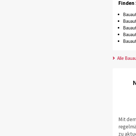
Finden 
Bauauf
Bauauf
Bauauf
Bauauf
Bauauf
Alle Baua
N
Mit dem
regelmä
zu aktu