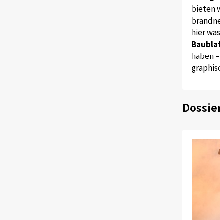
bieten w
brandne
hier wa
Baublat
haben –
graphis
Dossie