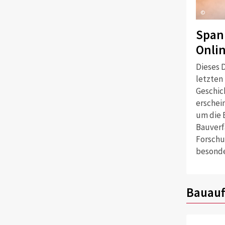
©
Span
Onli
Dieses D
letzten
Geschich
erschei
um die 
Bauverf
Forschu
besonde
Bauauf