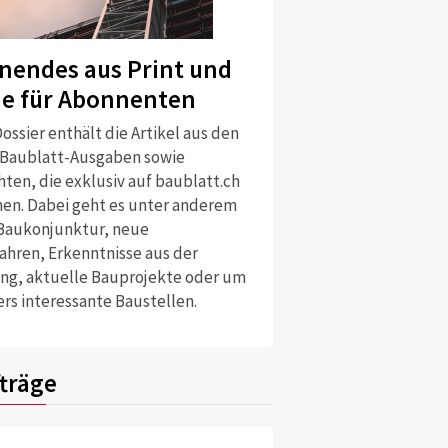
nendes aus Print und
ne für Abonnenten
ossier enthält die Artikel aus den
 Baublatt-Ausgaben sowie
ten, die exklusiv auf baublatt.ch
nen. Dabei geht es unter anderem
Baukonjunktur, neue
ahren, Erkenntnisse aus der
ng, aktuelle Bauprojekte oder um
rs interessante Baustellen.
träge