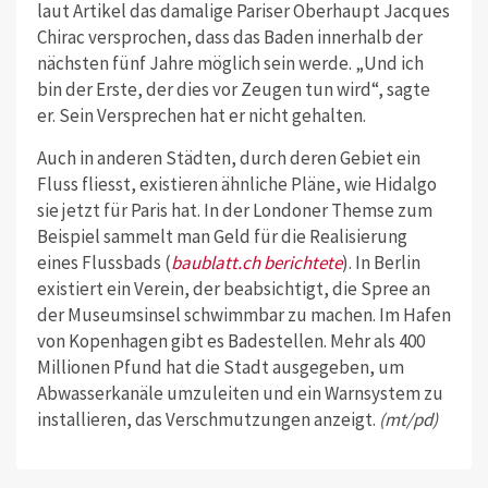
laut Artikel das damalige Pariser Oberhaupt Jacques
Chirac versprochen, dass das Baden innerhalb der
nächsten fünf Jahre möglich sein werde. „Und ich
bin der Erste, der dies vor Zeugen tun wird“, sagte
er. Sein Versprechen hat er nicht gehalten.
Auch in anderen Städten, durch deren Gebiet ein
Fluss fliesst, existieren ähnliche Pläne, wie Hidalgo
sie jetzt für Paris hat. In der Londoner Themse zum
Beispiel sammelt man Geld für die Realisierung
eines Flussbads (
baublatt.ch berichtete
). In Berlin
existiert ein Verein, der beabsichtigt, die Spree an
der Museumsinsel schwimmbar zu machen. Im Hafen
von Kopenhagen gibt es Badestellen. Mehr als 400
Millionen Pfund hat die Stadt ausgegeben, um
Abwasserkanäle umzuleiten und ein Warnsystem zu
installieren, das Verschmutzungen anzeigt.
(mt/pd)