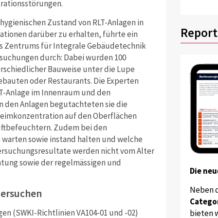
ationsstörungen.
 hygienischen Zustand von RLT-Anlagen in
Report
ationen darüber zu erhalten, führte ein
es Zentrums für Integrale Gebäudetechnik
rsuchungen durch: Dabei wurden 100
rschiedlicher Bauweise unter die Lupe
bauten oder Restaurants. Die Experten
RLT-Anlage im Innenraum und den
In den Anlagen begutachteten sie die
eimkonzentration auf den Oberflächen
uftbefeuchtern. Zudem bei den
n warten sowie instand halten und welche
tersuchungsresultate werden nicht vom Alter
chtung sowie der regelmässigen und
Die neu
Neben 
ntersuchen
Catego
gen (SWKI-Richtlinien VA104-01 und -02)
bieten w