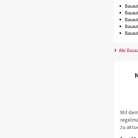
Bauauf
Bauauf
Bauauf
Bauauf
Bauauf
Alle Baua
N
Mit dem
regelmä
zu aktu