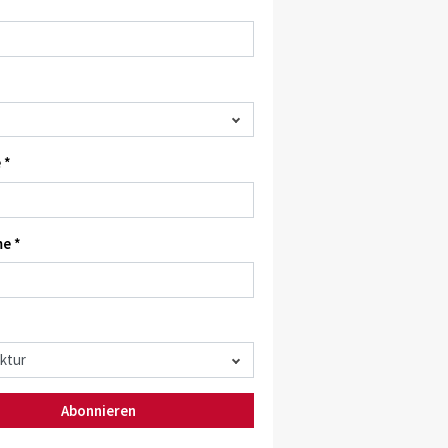
 *
e *
Abonnieren