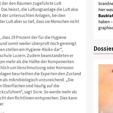
ät der den Räumen zugeführte Luft
brandne
as heisst, die Lüftungsanlage die Luft also
hier wa
nt der untersuchten Anlagen, bei den
Baublat
er Luft aber so tief, dass sie Menschen nicht
haben –
graphis
 dass 19 Prozent der für die Hygiene
 und somit weder überprüft noch gereinigt
Dossie
 stellen ein Hygiene-Risiko dar“,
chschule Luzern. Zudem beanstandeten er
agen mehr als die Hälfte der Komponenten
chlich um Verschmutzung oder Korrosion
nlagen beurteilten die Experten den Zustand
en als mikrobiologisch unzureichend. „Die
 Oberflächen sind häufig auf die
kzuführen“, sagt Sicre. So werde mehr als
nicht den Richtlinien entsprechen. Dies kann
er
©