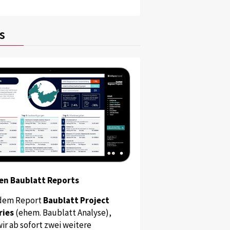
s
en Baublatt Reports
dem Report
Baublatt Project
ries
(ehem. Baublatt Analyse),
ir ab sofort zwei weitere