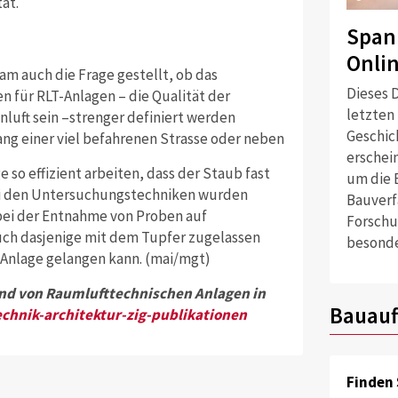
ät.
Span
Onli
am auch die Frage gestellt, ob das
Dieses D
n für RLT-Anlagen – die Qualität der
letzten
enluft sein –strenger definiert werden
Geschich
ang einer viel befahrenen Strasse oder neben
erschei
so effizient arbeiten, dass der Staub fast
um die 
bei den Untersuchungstechniken wurden
Bauverf
 bei der Entnahme von Proben auf
Forschu
uch dasjenige mit dem Tupfer zugelassen
besonde
 Anlage gelangen kann. (mai/mgt)
nd von Raumlufttechnischen Anlagen in
Bauauf
chnik-architektur-zig-publikationen
Finden 