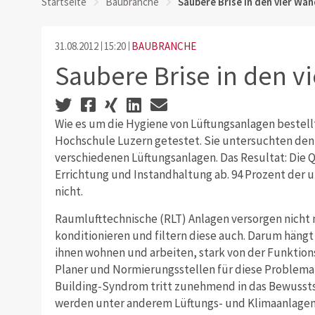
Startseite
Baubranche
Saubere Brise in den vier Wä
31.08.2012
15:20
BAUBRANCHE
Saubere Brise in den v
Wie es um die Hygiene von Lüftungsanlagen bestellt
Hochschule Luzern getestet. Sie untersuchten den
verschiedenen Lüftungsanlagen. Das Resultat: Die Q
Errichtung und Instandhaltung ab. 94 Prozent der u
nicht.
Raumlufttechnische (RLT) Anlagen versorgen nicht 
konditionieren und filtern diese auch. Darum häng
ihnen wohnen und arbeiten, stark von der Funktions
Planer und Normierungsstellen für diese Problemati
Building-Syndrom tritt zunehmend in das Bewussts
werden unter anderem Lüftungs- und Klimaanlagen 