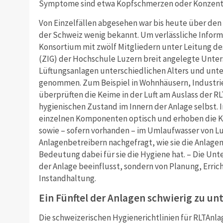
Symptome sind etwa Kopfschmerzen oder Konzentr
Von Einzelfällen abgesehen war bis heute über den
der Schweiz wenig bekannt. Um verlässliche Inform
Konsortium mit zwölf Mitgliedern unter Leitung d
(ZIG) der Hochschule Luzern breit angelegte Unte
Lüftungsanlagen unterschiedlichen Alters und unte
genommen. Zum Beispiel in Wohnhäusern, Industrie
überprüften die Keime in der Luft am Auslass der 
hygienischen Zustand im Innern der Anlage selbst. 
einzelnen Komponenten optisch und erhoben die K
sowie – sofern vorhanden – im Umlaufwasser von L
Anlagenbetreibern nachgefragt, wie sie die Anlage
Bedeutung dabei für sie die Hygiene hat. – Die Un
der Anlage beeinflusst, sondern von Planung, Erri
Instandhaltung.
Ein Fünftel der Anlagen schwierig zu u
Die schweizerischen Hygienerichtlinien für RLTAnla