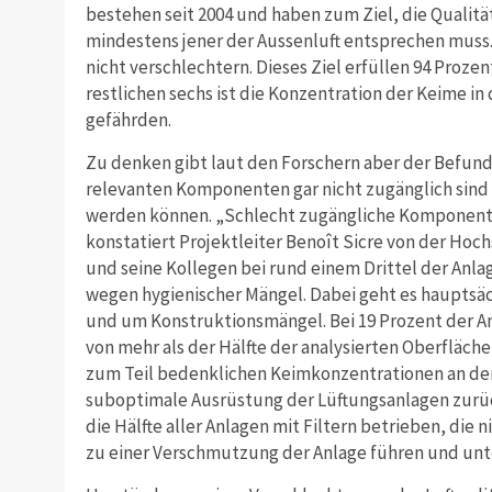
bestehen seit 2004 und haben zum Ziel, die Qualit
mindestens jener der Aussenluft entsprechen muss. D
nicht verschlechtern. Dieses Ziel erfüllen 94 Proze
restlichen sechs ist die Konzentration der Keime in d
gefährden.
Zu denken gibt laut den Forschern aber der Befund,
relevanten Komponenten gar nicht zugänglich sind
werden können. „Schlecht zugängliche Komponenten
konstatiert Projektleiter Benoît Sicre von der Ho
und seine Kollegen bei rund einem Drittel der Anl
wegen hygienischer Mängel. Dabei geht es hauptsä
und um Konstruktionsmängel. Bei 19 Prozent der A
von mehr als der Hälfte der analysierten Oberfläch
zum Teil bedenklichen Keimkonzentrationen an den
suboptimale Ausrüstung der Lüftungsanlagen zurüc
die Hälfte aller Anlagen mit Filtern betrieben, die 
zu einer Verschmutzung der Anlage führen und unt