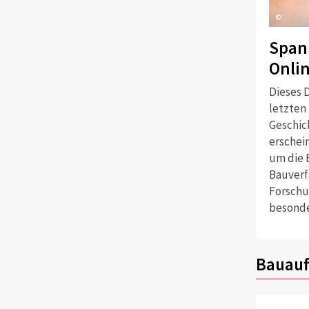
©
Span
Onli
Dieses D
letzten
Geschich
erschei
um die 
Bauverf
Forschu
besonde
Bauauf