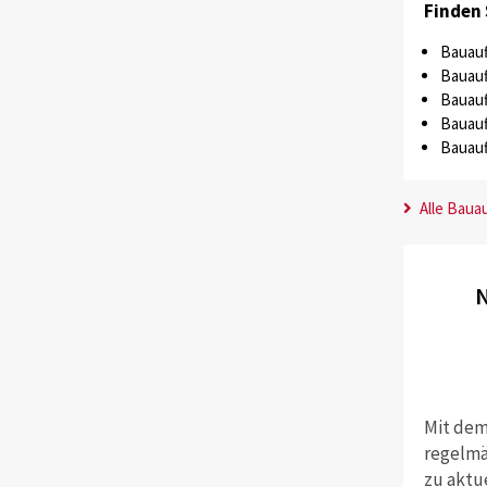
Finden 
Bauauf
Bauauf
Bauauf
Bauauf
Bauauf
Alle Baua
N
Mit dem
regelmä
zu aktu