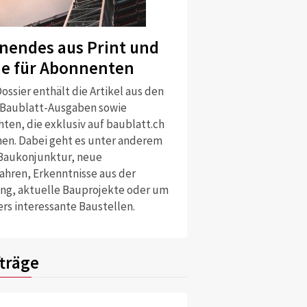
nendes aus Print und
ne für Abonnenten
ossier enthält die Artikel aus den
 Baublatt-Ausgaben sowie
ten, die exklusiv auf baublatt.ch
nen. Dabei geht es unter anderem
Baukonjunktur, neue
ahren, Erkenntnisse aus der
ng, aktuelle Bauprojekte oder um
rs interessante Baustellen.
träge