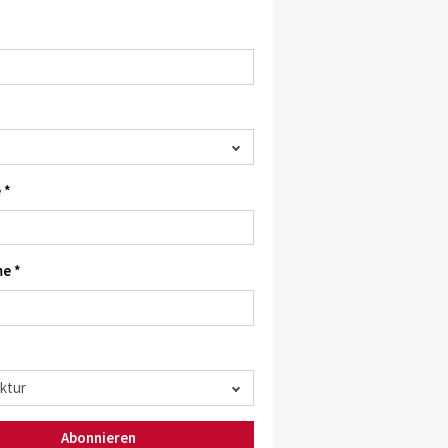
 *
e *
Abonnieren