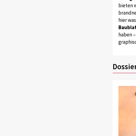
bieten w
brandne
hier wa
Baublat
haben –
graphis
Dossie