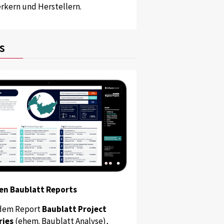
kern und Herstellern.
s
en Baublatt Reports
dem Report
Baublatt Project
ries
(ehem. Baublatt Analyse),