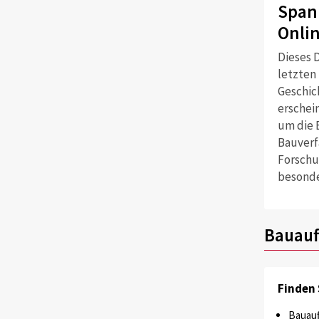
Span
Onli
Dieses D
letzten
Geschich
erschei
um die 
Bauverf
Forschu
besonde
Bauauf
Finden 
Bauauf