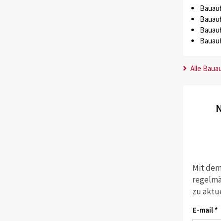
Bauauf
Bauauf
Bauauf
Bauauf
Alle Baua
N
Mit dem
regelmä
zu aktu
E-mail *