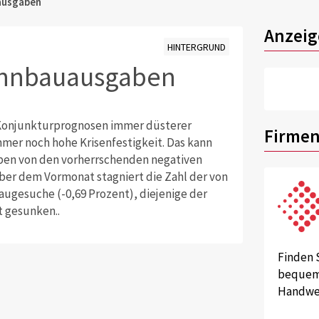
ausgaben
Anzeig
HINTERGRUND
ohnbauausgaben
Konjunkturprognosen immer düsterer
Firmen
mmer noch hohe Krisenfestigkeit. Das kann
aben von den vorherrschenden negativen
er dem Vormonat stagniert die Zahl der von
Baugesuche (-0,69 Prozent), diejenige der
t gesunken..
Finden 
bequem 
Handwer