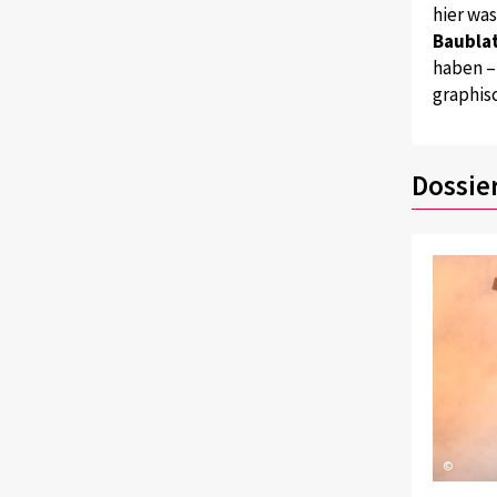
hier wa
Baublat
haben –
graphis
Dossie
©