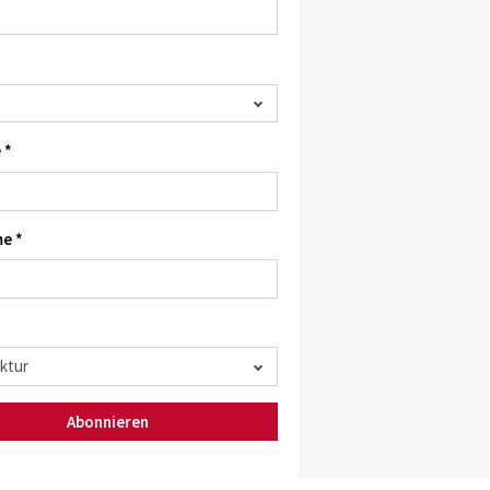
 *
e *
Abonnieren