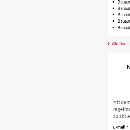
Bauauf
Bauauf
Bauauf
Bauauf
Bauauf
Alle Baua
N
Mit dem
regelmä
zu aktu
E-mail *