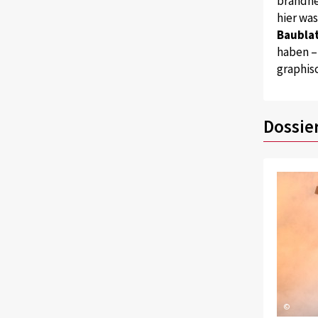
brandne
hier wa
Baublat
haben –
graphis
Dossie
©