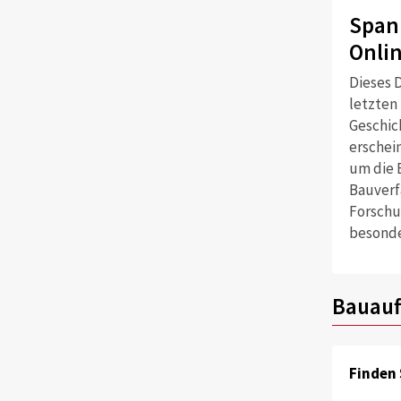
Span
Onli
Dieses D
letzten
Geschich
erschei
um die 
Bauverf
Forschu
besonde
Bauauf
Finden 