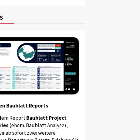
s
en Baublatt Reports
dem Report
Baublatt Project
ries
(ehem. Baublatt Analyse),
ir ab sofort zwei weitere