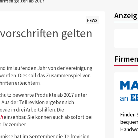
riften gelten ab 2017
Anzeig
NEWS
vorschriften gelten
Firmen
sind im laufenden Jahr von der Vereinigung
 worden. Dies soll das Zusammenspiel von
ften erleichtern.
chutz bewährte Produkte ab 2017 unter
Aus der Teilrevision ergeben sich
wie in drei Arbeitshilfen. Die
Finden 
ch
einsehbar. Sie können auch ab sofort bei
bequem 
ab Dezember.
Handwer
isse hat im September die Teilrevision