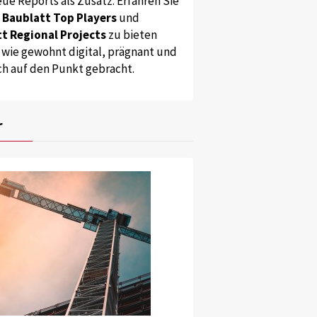
ue Reports als Zusatz. Erfahren Sie
s
Baublatt Top Players
und
t Regional Projects
zu bieten
 wie gewohnt digital, prägnant und
ch auf den Punkt gebracht.
r