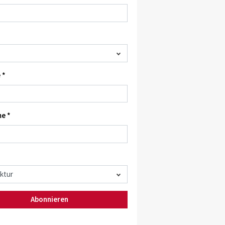
 *
e *
Abonnieren