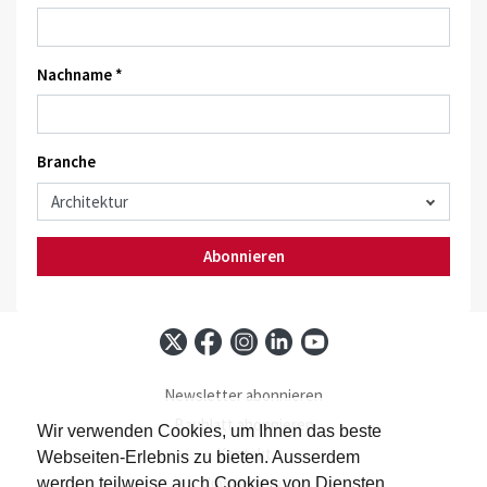
Nachname *
Branche
Abonnieren
Newsletter abonnieren
Baublatt abonnieren
Wir verwenden Cookies, um Ihnen das beste
Kontakt
Webseiten-Erlebnis zu bieten. Ausserdem
Impressum
werden teilweise auch Cookies von Diensten