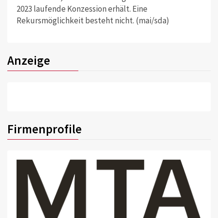
2023 laufende Konzession erhält. Eine
Rekursmöglichkeit besteht nicht. (mai/sda)
Anzeige
Firmenprofile