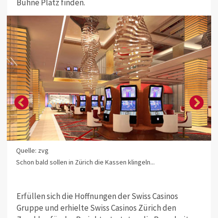
Bühne Platz finden.
Quelle: zvg
Schon bald sollen in Zürich die Kassen klingeln...
Erfüllen sich die Hoffnungen der Swiss Casinos
Gruppe und erhielte Swiss Casinos Zürich den