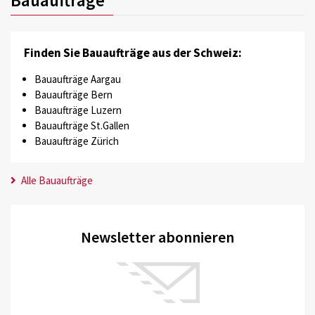
Bauaufträge
Finden Sie Bauaufträge aus der Schweiz:
Bauaufträge Aargau
Bauaufträge Bern
Bauaufträge Luzern
Bauaufträge St.Gallen
Bauaufträge Zürich
Alle Bauaufträge
Newsletter abonnieren