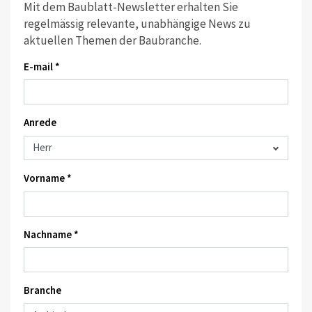
Mit dem Baublatt-Newsletter erhalten Sie
regelmässig relevante, unabhängige News zu
aktuellen Themen der Baubranche.
E-mail *
Anrede
Vorname *
Nachname *
Branche