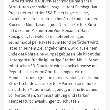
„Terrestrische 3D-Druck-Technologie hat ganze
Strukturen geschaffen“, sagt Laurent Pambaguian
Projektleiter bei der ESA. Daher liege es nahe,
abzuklären, ob sich ein solcher Ansatz auch für den
Bau einer Mondbasis eignet. Norman Fosters Büro
hat dazu mit Partnern ein Vier-Personen-Haus
konzipiert, für welches ein röhrenförmiges
Grundmodul per Rakete zum Mond befördert wird.
Ist es an seinem Ziel angekommen, wird aus einem
Ende der Röhre eine Kuppel geblasen. Sie bildet das
Untergerüst für die igluartige Station. Mit Hilfe von
robotischen 3D-Druckern wird sie schichtweise mit
Regolith – lockerem Oberflächengestein des
Mondes – überzogen, bis es eine stabile, schützende
Struktur bildet. Laut Foster + Partners sind die so
errichteten Mauern stabil genug, um die Bewohner
vor Meteoriten, Gammastrahlung und starken
Temperaturschwankungen zu schützen.