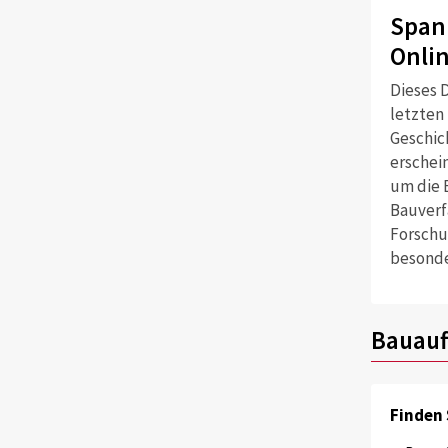
Span
Onli
Dieses D
letzten
Geschich
erschei
um die 
Bauverf
Forschu
besonde
Bauauf
Finden 