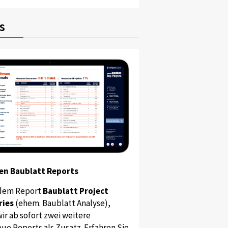
s
en Baublatt Reports
dem Report
Baublatt Project
ries
(ehem. Baublatt Analyse),
ir ab sofort zwei weitere
ue Reports als Zusatz. Erfahren Sie