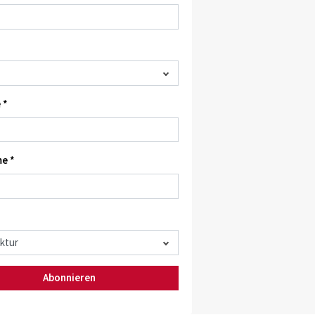
 *
e *
Abonnieren