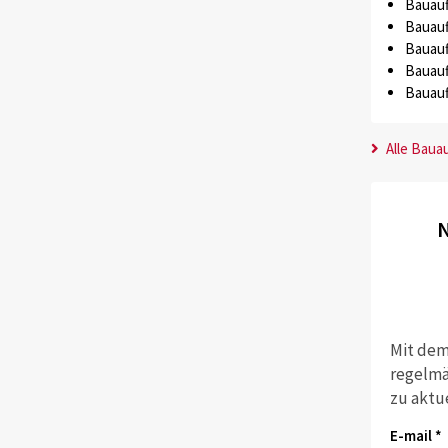
Bauauf
Bauauf
Bauauf
Bauauf
Bauauf
Alle Baua
N
Mit dem
regelmä
zu aktu
E-mail *