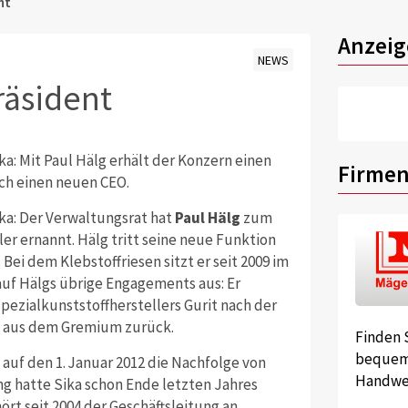
nt
Anzeig
NEWS
räsident
a: Mit Paul Hälg erhält der Konzern einen
Firmen
ch einen neuen CEO.
ka: Der Verwaltungsrat hat
Paul Hälg
zum
r ernannt. Hälg tritt seine neue Funktion
Bei dem Klebstoffriesen sitzt er seit 2009 im
auf Hälgs übrige Engagements aus: Er
pezialkunststoffherstellers Gurit nach der
t aus dem Gremium zurück.
Finden 
bequem 
t auf den 1. Januar 2012 die Nachfolge von
Handwer
ung hatte Sika schon Ende letzten Jahres
ört seit 2004 der Geschäftsleitung an.