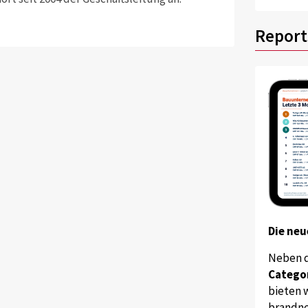
Report
Die neu
Neben 
Catego
bieten w
brandne