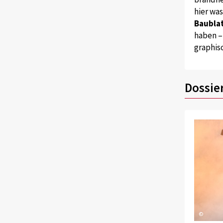
hier wa
Baublat
haben –
graphis
Dossie
©