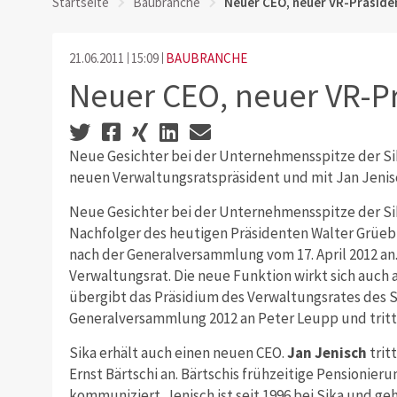
Startseite
Baubranche
Neuer CEO, neuer VR-Präside
21.06.2011
15:09
BAUBRANCHE
Neuer CEO, neuer VR-P
Neue Gesichter bei der Unternehmensspitze der Sik
neuen Verwaltungsratspräsident und mit Jan Jenis
Neue Gesichter bei der Unternehmensspitze der Si
Nachfolger des heutigen Präsidenten Walter Grüeble
nach der Generalversammlung vom 17. April 2012 an. 
Verwaltungsrat. Die neue Funktion wirkt sich auch 
übergibt das Präsidium des Verwaltungsrates des S
Generalversammlung 2012 an Peter Leupp und trit
Sika erhält auch einen neuen CEO.
Jan Jenisch
trit
Ernst Bärtschi an. Bärtschis frühzeitige Pensionier
kommuniziert. Jenisch ist seit 1996 bei Sika und geh