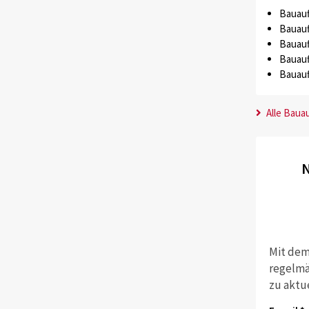
Bauauf
Bauauf
Bauauf
Bauauf
Bauauf
Alle Baua
N
Mit dem
regelmä
zu aktu