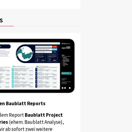
s
en Baublatt Reports
dem Report
Baublatt Project
ries
(ehem. Baublatt Analyse),
ir ab sofort zwei weitere