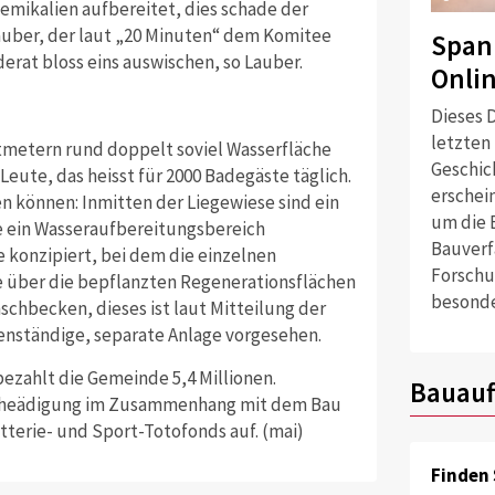
mikalien aufbereitet, dies schade der
uber, der laut „20 Minuten“ dem Komitee
Span
rat bloss eins auswischen, so Lauber.
Onli
Dieses D
letzten
metern rund doppelt soviel Wasserfläche
Geschich
Leute, das heisst für 2000 Badegäste täglich.
erschei
en können: Inmitten der Liegewiese sind ein
um die 
ein Wasseraufbereitungsbereich
Bauverf
ee konzipiert, bei dem die einzelnen
Forschu
ie über die bepflanzten Regenerationsflächen
besonde
schbecken, dieses ist laut Mitteilung der
enständige, separate Anlage vorgesehen.
bezahlt die Gemeinde 5,4 Millionen.
Bauauf
ntscheädigung im Zusammenhang mit dem Bau
tterie- und Sport-Totofonds auf. (mai)
Finden 