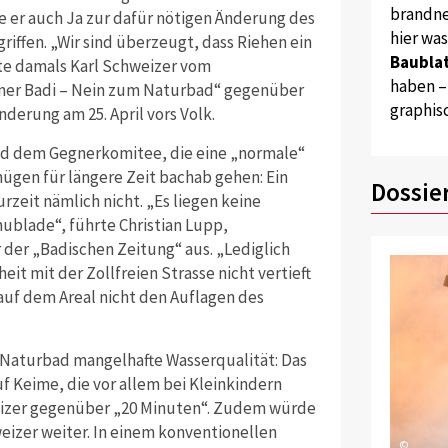
brandne
 er auch Ja zur dafür nötigen Änderung des
hier wa
ffen. „Wir sind überzeugt, dass Riehen ein
Baublat
te damals Karl Schweizer vom
haben –
ener Badi – Nein zum Naturbad“ gegenüber
graphis
derung am 25. April vors Volk.
nd dem Gegnerkomitee, die eine „normale“
ügen für längere Zeit bachab gehen: Ein
Dossie
zeit nämlich nicht. „Es liegen keine
hublade“, führte Christian Lupp,
der „Badischen Zeitung“ aus. „Lediglich
it mit der Zollfreien Strasse nicht vertieft
uf dem Areal nicht den Auflagen des
 Naturbad mangelhafte Wasserqualität: Das
uf Keime, die vor allem bei Kleinkindern
eizer gegenüber „20 Minuten“. Zudem würde
eizer weiter. In einem konventionellen
©