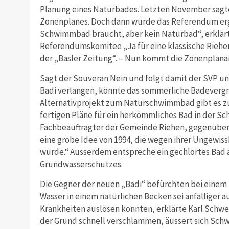
Planung eines Naturbades. Letzten November sagte
Zonenplanes. Doch dann wurde das Referendum ergri
Schwimmbad braucht, aber kein Naturbad“, erklär
Referendumskomitee „Ja für eine klassische Rieh
der „Basler Zeitung“. – Nun kommt die Zonenplanän
Sagt der Souverän Nein und folgt damit der SVP u
Badi verlangen, könnte das sommerliche Badevergn
Alternativprojekt zum Naturschwimmbad gibt es zur
fertigen Pläne für ein herkömmliches Bad in der Sc
Fachbeauftragter der Gemeinde Riehen, gegenüber 
eine grobe Idee von 1994, die wegen ihrer Ungewisshe
wurde.“ Ausserdem entspreche ein gechlortes Bad a
Grundwasserschutzes.
Die Gegner der neuen „Badi“ befürchten bei einem
Wasser in einem natürlichen Becken sei anfälliger a
Krankheiten auslösen könnten, erklärte Karl Schw
der Grund schnell verschlammen, äussert sich Schw