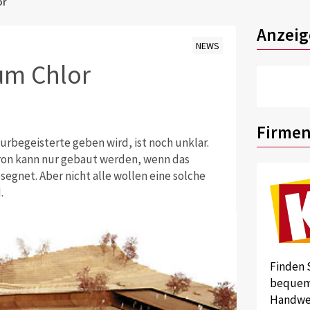
or
Anzeig
NEWS
um Chlor
Firmen
turbegeisterte geben wird, ist noch unklar.
on kann nur gebaut werden, wenn das
gnet. Aber nicht alle wollen eine solche
.
Finden 
bequem 
Handwer