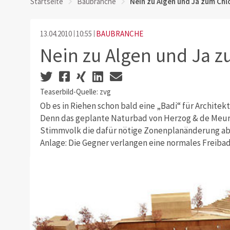
Startseite
Baubranche
Nein zu Algen und Ja zum Chl
13.04.2010
10:55
BAUBRANCHE
Nein zu Algen und Ja z
Teaserbild-Quelle: zvg
Ob es in Riehen schon bald eine „Badi“ für Architek
Denn das geplante Naturbad von Herzog & de Meur
Stimmvolk die dafür nötige Zonenplanänderung abse
Anlage: Die Gegner verlangen eine normales Freibad