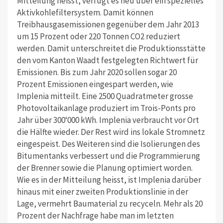
Mitteilung heisst, verfügt es neu über ein spezielles
Aktivkohlefiltersystem. Damit können
Treibhausgasemissionen gegenüber dem Jahr 2013
um 15 Prozent oder 220 Tonnen CO2 reduziert
werden. Damit unterschreitet die Produktionsstätte
den vom Kanton Waadt festgelegten Richtwert für
Emissionen. Bis zum Jahr 2020 sollen sogar 20
Prozent Emissionen eingespart werden, wie
Implenia mitteilt. Eine 2500 Quadratmeter grosse
Photovoltaikanlage produziert im Trois-Ponts pro
Jahr über 300‘000 kWh. Implenia verbraucht vor Ort
die Hälfte wieder. Der Rest wird ins lokale Stromnetz
eingespeist. Des Weiteren sind die Isolierungen des
Bitumentanks verbessert und die Programmierung
der Brenner sowie die Planung optimiert worden.
Wie es in der Mitteilung heisst, ist Implenia darüber
hinaus mit einer zweiten Produktionslinie in der
Lage, vermehrt Baumaterial zu recyceln. Mehr als 20
Prozent der Nachfrage habe man im letzten