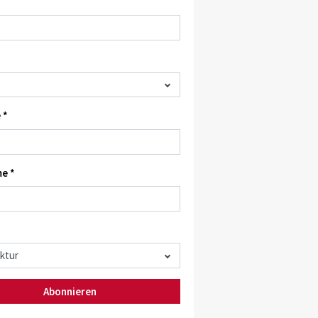
 *
e *
Abonnieren