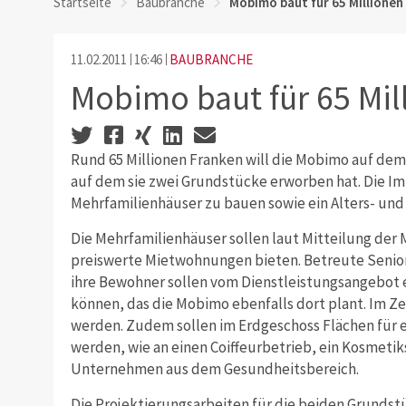
Startseite
Baubranche
Mobimo baut für 65 Millionen
11.02.2011
16:46
BAUBRANCHE
Mobimo baut für 65 Mil
Rund 65 Millionen Franken will die Mobimo auf dem O
auf dem sie zwei Grundstücke erworben hat. Die Imm
Mehrfamilienhäuser zu bauen sowie ein Alters- und
Die Mehrfamilienhäuser sollen laut Mitteilung der
preiswerte Mietwohnungen bieten. Betreute Senio
ihre Bewohner sollen vom Dienstleistungsangebot 
können, das die Mobimo ebenfalls dort plant. Im Ze
werden. Zudem sollen im Erdgeschoss Flächen für 
werden, wie an einen Coiffeurbetrieb, ein Kosmetik
Unternehmen aus dem Gesundheitsbereich.
Die Projektierungsarbeiten für die beiden Grundstü