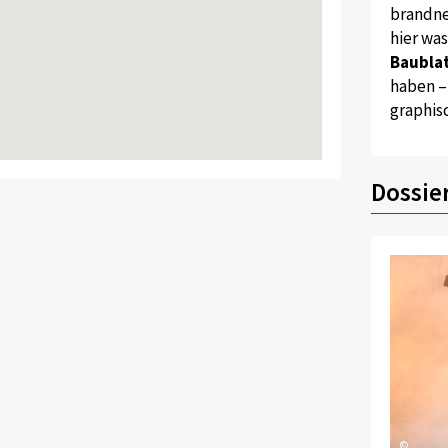
brandne
hier wa
Baublat
haben –
graphis
Dossie
©