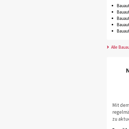
Bauauf
Bauauf
Bauauf
Bauauf
Bauauf
Alle Baua
N
Mit dem
regelmä
zu aktu