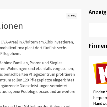
Anzeig
NEWS
lionen
VA-Areal in Affoltern am Albis investieren,
Firmen
obilienfirma plant dort fünf bis sechs
 Pflegeheim.
 Mobimo Familien, Paaren und Singles
ren-Wohnungen sind ebenfalls vorgesehen;
es benachbarten Pflegezentrum profitieren
ntrum sollen 120 Pflegeplätze eingerichtet
ergänzende Dienstleistungen vermietet
studio, eine Podologiepraxis und an weitere
Finden 
bequem 
Handwer
cke sind laut Mitteilung der Mobimo seit