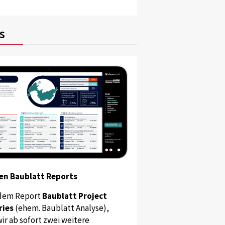
s
en Baublatt Reports
dem Report
Baublatt Project
ries
(ehem. Baublatt Analyse),
ir ab sofort zwei weitere