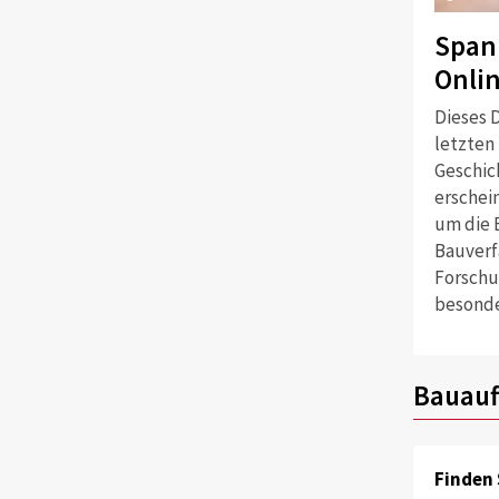
Span
Onli
Dieses D
letzten
Geschich
erschei
um die 
Bauverf
Forschu
besonde
Bauauf
Finden 