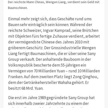
Der reichste Mann Chinas, Wengen Liang, verdient sein Geld mit
Baumschinen.
Einmal mehr zeigt sich, dass Geschäfte rund ums
Bauen sehr einträglich sein können. Während der
reichste Schweizer, Ingvar Kamprad, seine Brötchen
mit Objekten fürs fertige Zuhause verdient, arbeitet
der vermögendste Chinese des Jahres 2010 mit
gröberem Geschütz. Der Grossindustrielle Wengen
Liang fertigt Baumaschinen, die er über seine Sany
Group verkauft. Der anhaltende Bauboom in der
Volksrepublik bescherte dem 55-jährigen ein
Vermögen von 70 Milliarden Yuan – rund 10 Milliarden
Franken. Auf dem zweiten Platz liegt Zong Qinghou,
dem der Getränkehersteller Wahaha gehört. Er
besitzt 68 Mrd. Yuan.
Die erst im Jahre 1989 gegründete Sany Group hat
sich innerhalb zweier Jahrzehnte zu einem der