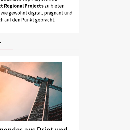
t Regional Projects
zu bieten
 wie gewohnt digital, prägnant und
ch auf den Punkt gebracht.
r
nendes aus Print und