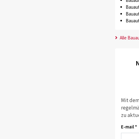
Bauauf
Bauauf
Bauauf
Bauauf
Alle Baua
N
Mit dem
regelmä
zu aktu
E-mail *