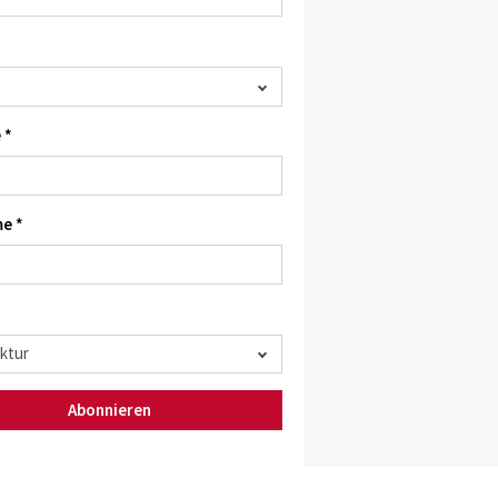
 *
e *
Abonnieren