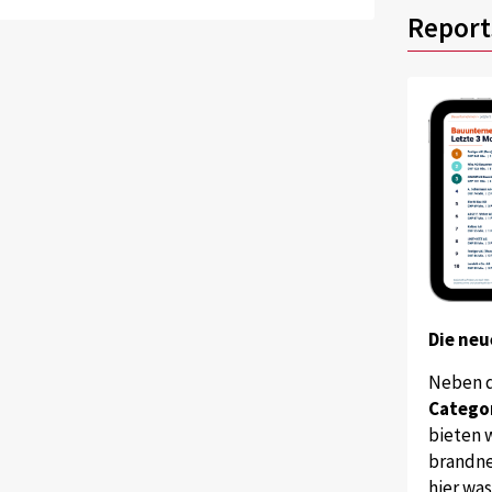
Report
Die neu
Neben 
Catego
bieten w
brandne
hier wa