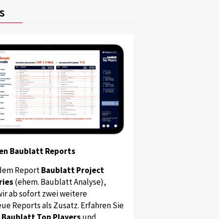
s
en Baublatt Reports
dem Report
Baublatt Project
ries
(ehem. Baublatt Analyse),
ir ab sofort zwei weitere
ue Reports als Zusatz. Erfahren Sie
s
Baublatt Top Players
und