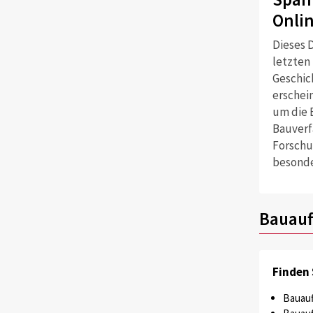
Onli
Dieses D
letzten
Geschich
erschei
um die 
Bauverf
Forschu
besonde
Bauauf
Finden 
Bauauf