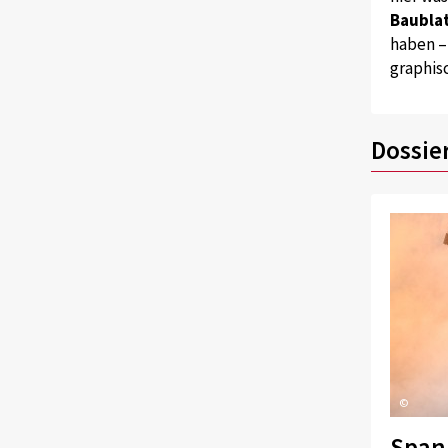
Baublat
haben –
graphis
Dossie
©
Span