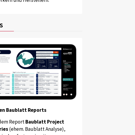
s
en Baublatt Reports
dem Report
Baublatt Project
ries
(ehem. Baublatt Analyse),