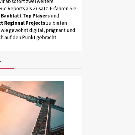
ir ab sofort zwei weitere
ue Reports als Zusatz. Erfahren Sie
s
Baublatt Top Players
und
t Regional Projects
zu bieten
 wie gewohnt digital, prägnant und
ch auf den Punkt gebracht.
r