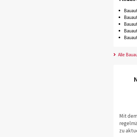
Bauauf
Bauauf
Bauauf
Bauauf
Bauauf
Alle Baua
N
Mit dem
regelmä
zu aktu