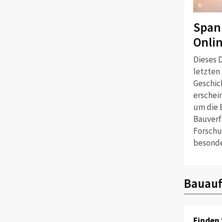
©
Span
Onli
Dieses D
letzten
Geschich
erschei
um die 
Bauverf
Forschu
besonde
Bauauf
Finden 