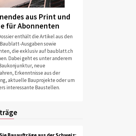
nendes aus Print und
ne für Abonnenten
ossier enthält die Artikel aus den
 Baublatt-Ausgaben sowie
ten, die exklusiv auf baublatt.ch
nen. Dabei geht es unter anderem
Baukonjunktur, neue
ahren, Erkenntnisse aus der
ng, aktuelle Bauprojekte oder um
rs interessante Baustellen.
träge
Sie Bauaufträge aus der Schweiz: