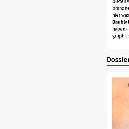
bieten w
brandne
hier wa
Baublat
haben –
graphis
Dossie