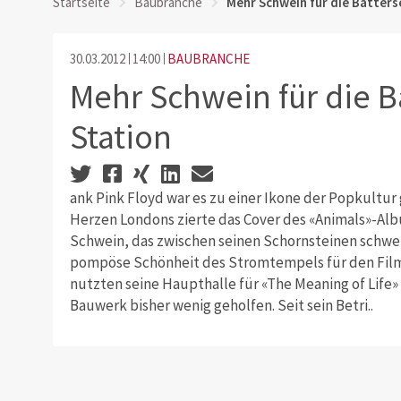
Startseite
Baubranche
Mehr Schwein für die Batter
30.03.2012
14:00
BAUBRANCHE
Mehr Schwein für die B
Station
ank Pink Floyd war es zu einer Ikone der Popkultu
Herzen Londons zierte das Cover des «Animals»-A
Schwein, das zwischen seinen Schornsteinen schweb
pompöse Schönheit des Stromtempels für den Film
nutzten seine Haupthalle für «The Meaning of Life»
Bauwerk bisher wenig geholfen. Seit sein Betri..