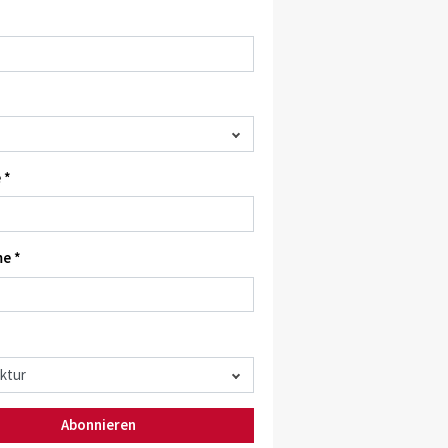
 *
e *
Abonnieren