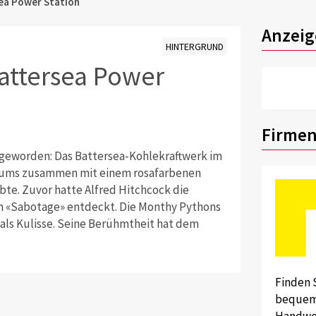
sea Power Station
Anzeig
HINTERGRUND
attersea Power
Firmen
r geworden: Das Battersea-Kohlekraftwerk im
lbums zusammen mit einem rosafarbenen
te. Zuvor hatte Alfred Hitchcock die
 «Sabotage» entdeckt. Die Monthy Pythons
 als Kulisse. Seine Berühmtheit hat dem
Finden 
bequem 
Handwer