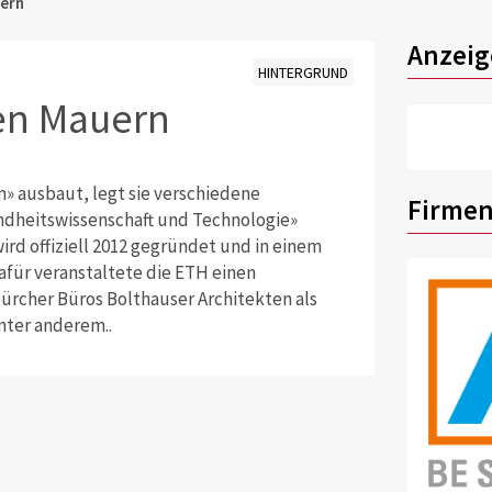
uern
Anzeig
HINTERGRUND
nen Mauern
» ausbaut, legt sie verschiedene
Firmen
dheitswissenschaft und Technologie»
rd offiziell 2012 gegründet und in einem
für veranstaltete die ETH einen
rcher Büros Bolthauser Architekten als
nter anderem..