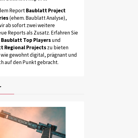
dem Report
Baublatt Project
ries
(ehem. Baublatt Analyse),
ir ab sofort zwei weitere
ue Reports als Zusatz. Erfahren Sie
s
Baublatt Top Players
und
t Regional Projects
zu bieten
 wie gewohnt digital, prägnant und
ch auf den Punkt gebracht.
r