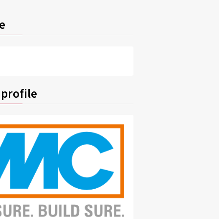
e
profile