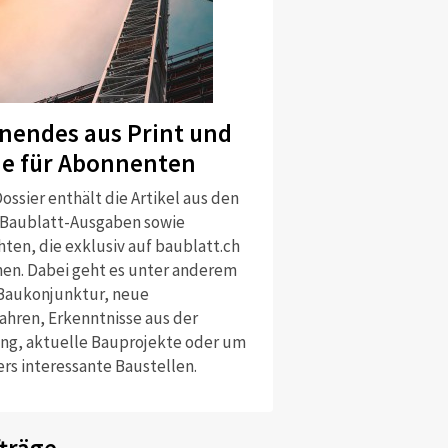
nendes aus Print und
ne für Abonnenten
ossier enthält die Artikel aus den
 Baublatt-Ausgaben sowie
ten, die exklusiv auf baublatt.ch
nen. Dabei geht es unter anderem
Baukonjunktur, neue
ahren, Erkenntnisse aus der
ng, aktuelle Bauprojekte oder um
rs interessante Baustellen.
träge