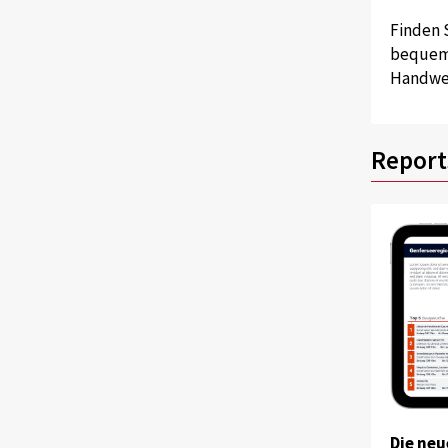
Finden 
bequem 
Handwer
Report
Die neu