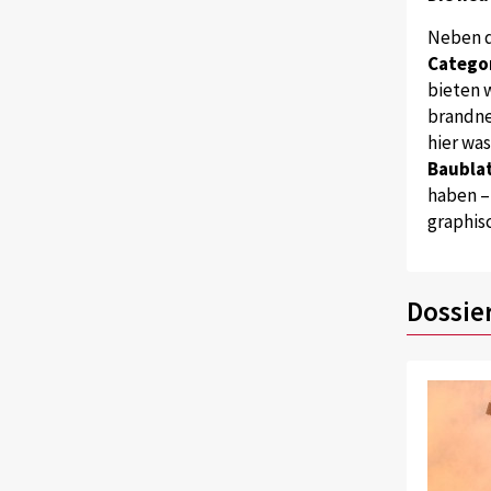
Neben 
Catego
bieten w
brandne
hier wa
Baublat
haben –
graphis
Dossie