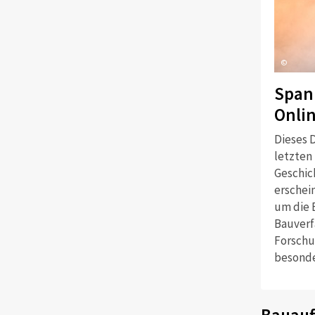
©
Span
Onli
Dieses D
letzten
Geschich
erschei
um die 
Bauverf
Forschu
besonde
Bauauf