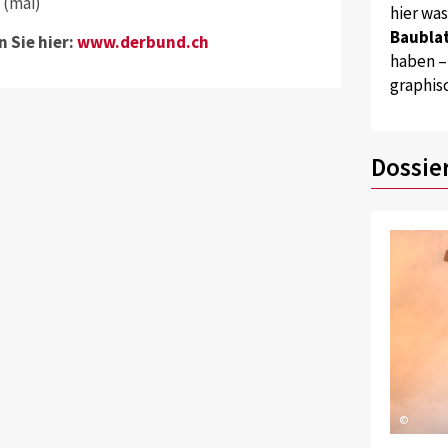
 (mai)
hier wa
Baublat
 Sie hier:
www.derbund.ch
haben –
graphis
Dossie
©