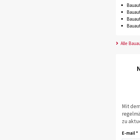
Bauauf
Bauauf
Bauauf
Bauauf
Alle Baua
N
Mit dem
regelmä
zu aktu
E-mail *