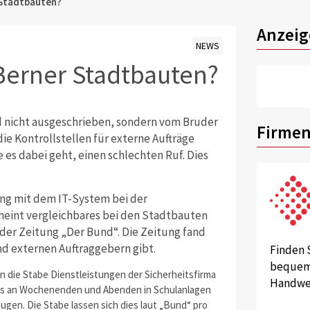
 Stadtbauten?
Anzeig
NEWS
Berner Stadtbauten?
d nicht ausgeschrieben, sondern vom Bruder
Firmen
die Kontrollstellen für externe Aufträge
es dabei geht, einen schlechten Ruf. Dies
g mit dem IT-System bei der
heint vergleichbares bei den Stadtbauten
der Zeitung „Der Bund“. Die Zeitung fand
nd externen Auftraggebern gibt.
Finden 
bequem 
n die Stabe Dienstleistungen der Sicherheitsfirma
Handwer
ils an Wochenenden und Abenden in Schulanlagen
en. Die Stabe lassen sich dies laut „Bund“ pro