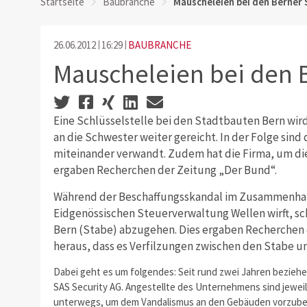
Startseite
Baubranche
Mauscheleien bei den Berner
26.06.2012
16:29
BAUBRANCHE
Mauscheleien bei den 
Eine Schlüsselstelle bei den Stadtbauten Bern wir
an die Schwester weiter gereicht. In der Folge sind 
miteinander verwandt. Zudem hat die Firma, um die 
ergaben Recherchen der Zeitung „Der Bund“.
Während der Beschaffungsskandal im Zusammenhan
Eidgenössischen Steuerverwaltung Wellen wirft, sc
Bern (Stabe) abzugehen. Dies ergaben Recherchen 
heraus, dass es Verfilzungen zwischen den Stabe u
Dabei geht es um folgendes: Seit rund zwei Jahren beziehe
SAS Security AG. Angestellte des Unternehmens sind jewe
unterwegs, um dem Vandalismus an den Gebäuden vorzubeug