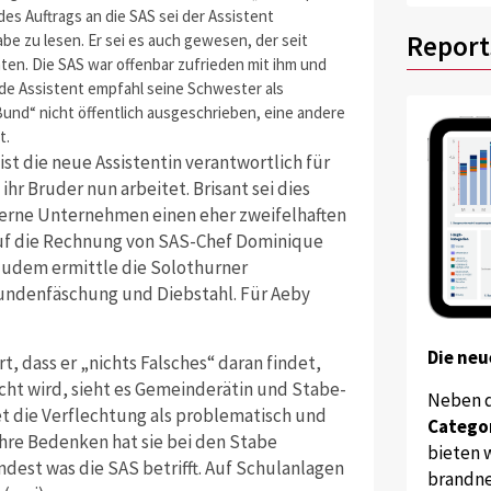
es Auftrags an die SAS sei der Assistent
Report
e zu lesen. Er sei es auch gewesen, der seit
ten. Die SAS war offenbar zufrieden mit ihm und
nde Assistent empfahl seine Schwester als
„Bund“ nicht öffentlich ausgeschrieben, eine andere
t.
 ist die neue Assistentin verantwortlich für
hr Bruder nun arbeitet. Brisant sei dies
xterne Unternehmen einen eher zweifelhaften
 Auf die Rechnung von SAS-Chef Dominique
 Zudem ermittle die Solothurner
undenfäschung und Diebstahl. Für Aeby
Die neu
 dass er „nichts Falsches“ daran findet,
icht wird, sieht es Gemeinderätin und Stabe-
Neben 
et die Verflechtung als problematisch und
Catego
Ihre Bedenken hat sie bei den Stabe
bieten w
dest was die SAS betrifft. Auf Schulanlagen
brandne