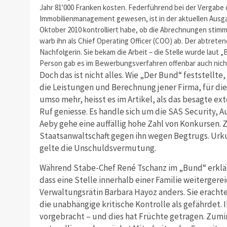
Jahr 81'000 Franken kosten. Federführend bei der Vergabe d
Immobilienmanagement gewesen, ist in der aktuellen Ausgab
Oktober 2010 kontrolliert habe, ob die Abrechnungen stimm
warb ihn als Chief Operating Officer (COO) ab. Der abtrete
Nachfolgerin. Sie bekam die Arbeit – die Stelle wurde laut 
Person gab es im Bewerbungsverfahren offenbar auch nich
Doch das ist nicht alles. Wie „Der Bund“ feststellte,
die Leistungen und Berechnung jener Firma, für die i
umso mehr, heisst es im Artikel, als das besagte e
Ruf geniesse. Es handle sich um die SAS Security,
Aeby gehe eine auffällig hohe Zahl von Konkursen.
Staatsanwaltschaft gegen ihn wegen Begtrugs. Urk
gelte die Unschuldsvermutung.
Während Stabe-Chef René Tschanz im „Bund“ erklärt,
dass eine Stelle innerhalb einer Familie weitergere
Verwaltungsrätin Barbara Hayoz anders. Sie eracht
die unabhängige kritische Kontrolle als gefährdet. 
vorgebracht – und dies hat Früchte getragen. Zumin