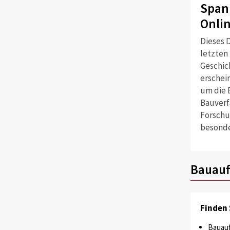
Span
Onli
Dieses D
letzten
Geschich
erschei
um die 
Bauverf
Forschu
besonde
Bauauf
Finden 
Bauauf