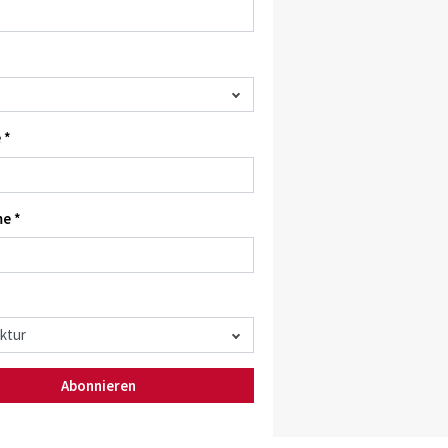
 *
e *
Abonnieren