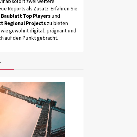
ir ab sofort zwei weitere
ue Reports als Zusatz. Erfahren Sie
s
Baublatt Top Players
und
t Regional Projects
zu bieten
 wie gewohnt digital, prägnant und
ch auf den Punkt gebracht.
r