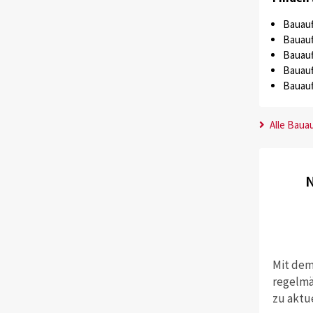
Bauauf
Bauauf
Bauauf
Bauauf
Bauauf
Alle Baua
N
Mit dem
regelmä
zu aktu