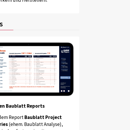
s
en Baublatt Reports
dem Report
Baublatt Project
ries
(ehem. Baublatt Analyse),