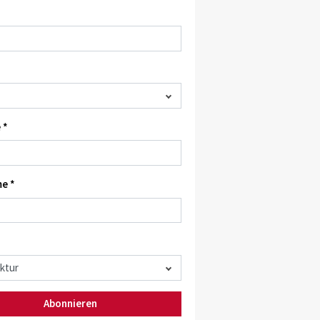
 *
e *
Abonnieren