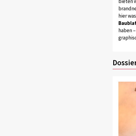
bieten w
brandne
hier wa
Baublat
haben –
graphis
Dossie