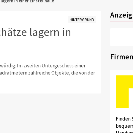
agern in einer Einstellhalle
Anzeig
HINTERGRUND
hätze lagern in
Firmen
swürdig: Im zweiten Untergeschoss einer
Quadratmetern zahlreiche Objekte, die von der
Finden 
bequem 
Handwer