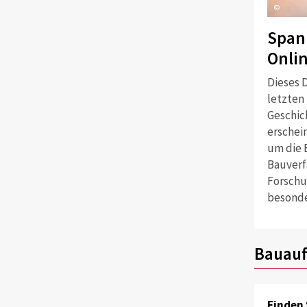
©
Span
Onli
Dieses D
letzten
Geschich
erschei
um die 
Bauverf
Forschu
besonde
Bauauf
Finden 