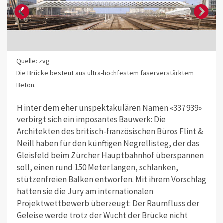
Quelle: zvg
Die Brücke besteut aus ultra-hochfestem faserverstärktem
Beton.
H inter dem eher unspektakulären Namen «337 939»
verbirgt sich ein imposantes Bauwerk: Die
Architekten des britisch-französischen Büros Flint &
Neill haben für den künftigen Negrellisteg, der das
Gleisfeld beim Zürcher Hauptbahnhof überspannen
soll, einen rund 150 Meter langen, schlanken,
stützenfreien Balken entworfen. Mit ihrem Vorschlag
hatten sie die Jury am internationalen
Projektwettbewerb überzeugt: Der Raumfluss der
Geleise werde trotz der Wucht der Brücke nicht