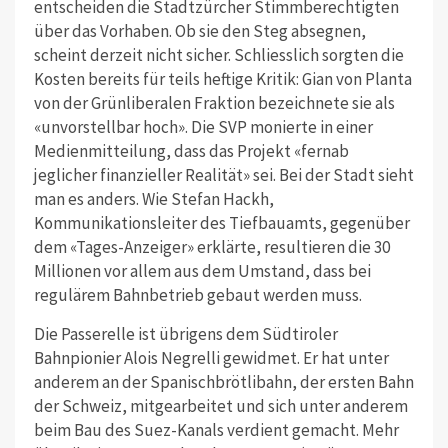
entscheiden die Stadtzürcher Stimmberechtigten
über das Vorhaben. Ob sie den Steg absegnen,
scheint derzeit nicht sicher. Schliesslich sorgten die
Kosten bereits für teils heftige Kritik: Gian von Planta
von der Grünliberalen Fraktion bezeichnete sie als
«unvorstellbar hoch». Die SVP monierte in einer
Medienmitteilung, dass das Projekt «fernab
jeglicher finanzieller Realität» sei. Bei der Stadt sieht
man es anders. Wie Stefan Hackh,
Kommunikationsleiter des Tiefbauamts, gegenüber
dem «Tages-Anzeiger» erklärte, resultieren die 30
Millionen vor allem aus dem Umstand, dass bei
regulärem Bahnbetrieb gebaut werden muss.
Die Passerelle ist übrigens dem Südtiroler
Bahnpionier Alois Negrelli gewidmet. Er hat unter
anderem an der Spanischbrötlibahn, der ersten Bahn
der Schweiz, mitgearbeitet und sich unter anderem
beim Bau des Suez-Kanals verdient gemacht. Mehr