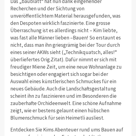
Das „baublatt“ hat nun dank eingehender
Recherchen und der Sichtung von
unveröffentlichtem Material herausgefunden, was
den Despoten wirklich faszinierte. Eine grosse
Überraschung ist es allerdings nicht – Kim liebte,
was fast alle Männer lieben –Bauen! So erstaunt es
nicht, dass man ihn griesgrämig bei der Tour durch
eines seiner AKWs sieht („Technikquatsch, alles!“
überliefertes Orig.Zitat). Dafür nimmt er sich mit
freudiger Miene Zeit, um eine neue Wohnanlage zu
besichtigen oder engagiert sich sogar bei der
Auswahl eines künstlerischen Schmuckes für ein
neues Gebäude. Auch die Landschaftsgestaltung
scheint ihn zu faszinieren und im Besonderen die
zauberhafte Orchideenwelt. Eine schöne Aufnahme
zeigt, wie er bestens gelaunt einen hübschen
Blumenschmuck für sein Heimetli ausliest.
Entdecken Sie Kims Abenteuer rund ums Bauen auf