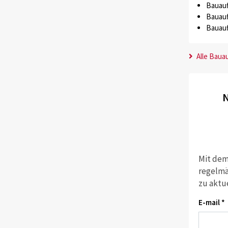
Bauauf
Bauauf
Bauauf
Alle Baua
N
Mit dem
regelmä
zu aktu
E-mail *