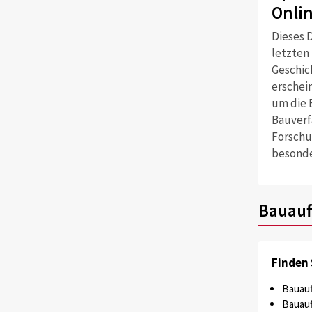
Onli
Dieses D
letzten
Geschich
erschei
um die 
Bauverf
Forschu
besonde
Bauauf
Finden 
Bauauf
Bauauf