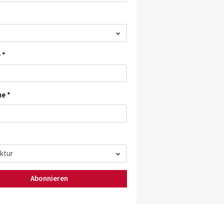
 *
e *
Abonnieren