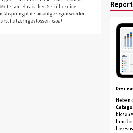
Report
 Meter am elastischen Seil über eine
um Absprungplatz hinaufgezogen werden
turschützern gestossen.
(sda)
Die neu
Neben 
Catego
bieten w
brandne
hier wa