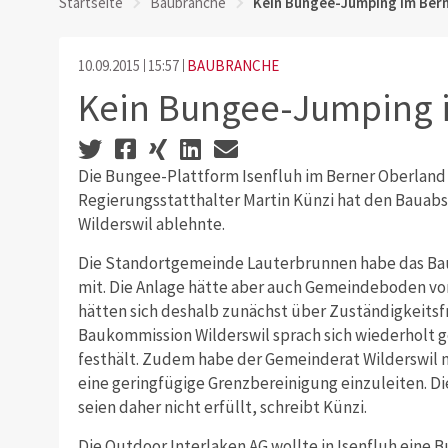
Startseite
Baubranche
Kein Bungee-Jumping im Ber
10.09.2015
15:57
BAUBRANCHE
Kein Bungee-Jumping 
Die Bungee-Plattform Isenfluh im Berner Oberland k
Regierungsstatthalter Martin Künzi hat den Bauabsc
Wilderswil ablehnte.
Die Standortgemeinde Lauterbrunnen habe das Bauv
mit. Die Anlage hätte aber auch Gemeindeboden von
hätten sich deshalb zunächst über Zuständigkeitsf
Baukommission Wilderswil sprach sich wiederholt g
festhält. Zudem habe der Gemeinderat Wilderswil n
eine geringfügige Grenzbereinigung einzuleiten. D
seien daher nicht erfüllt, schreibt Künzi.
Die Outdoor Interlaken AG wollte in Isenfluh eine B