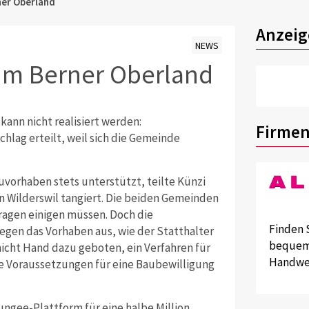
ner Oberland
Anzeig
NEWS
im Berner Oberland
ann nicht realisiert werden:
Firmen
hlag erteilt, weil sich die Gemeinde
orhaben stets unterstützt, teilte Künzi
 Wilderswil tangiert. Die beiden Gemeinden
ragen einigen müssen. Doch die
Finden 
egen das Vorhaben aus, wie der Statthalter
bequem 
icht Hand dazu geboten, ein Verfahren für
Handwer
ie Voraussetzungen für eine Baubewilligung
ungee-Plattform für eine halbe Million