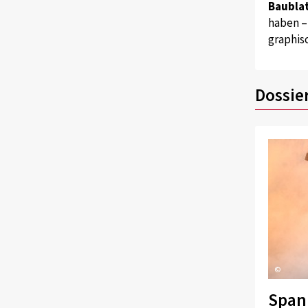
Baublat
haben –
graphis
Dossie
©
Span