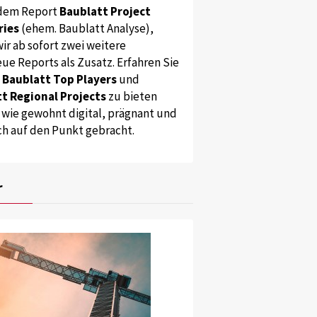
dem Report
Baublatt Project
ries
(ehem. Baublatt Analyse),
ir ab sofort zwei weitere
ue Reports als Zusatz. Erfahren Sie
s
Baublatt Top Players
und
t Regional Projects
zu bieten
 wie gewohnt digital, prägnant und
ch auf den Punkt gebracht.
r