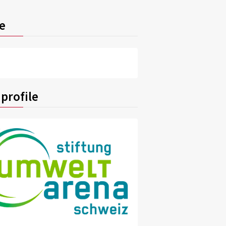
e
profile