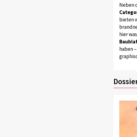
Neben 
Catego
bieten w
brandne
hier wa
Baublat
haben –
graphis
Dossie