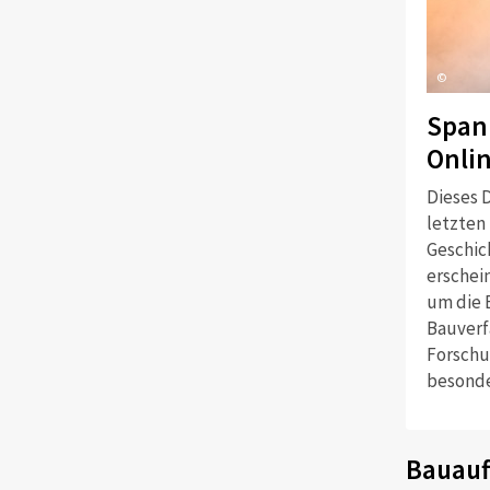
©
Span
Onli
Dieses D
letzten
Geschich
erschei
um die 
Bauverf
Forschu
besonde
Bauauf