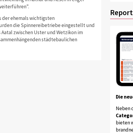
eiterführen".
Report
es der ehemals wichtigsten
rden die Spinnereibetriebe eingestellt und
 Aatal zwischen Uster und Wetzikon im
zusammenhängenden städtebaulichen
Die neu
Neben 
Catego
bieten w
brandne