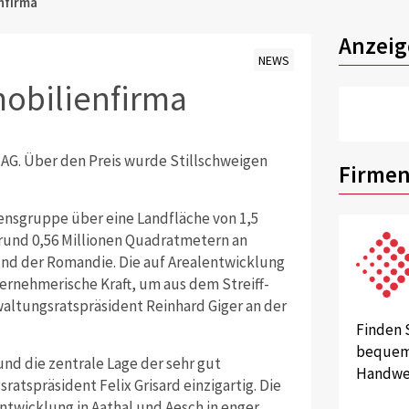
nfirma
Anzeig
NEWS
mobilienfirma
AG. Über den Preis wurde Stillschweigen
Firmen
nsgruppe über eine Landfläche von 1,5
rund 0,56 Millionen Quadratmetern an
nd der Romandie. Die auf Arealentwicklung
ernehmerische Kraft, um aus dem Streiff-
waltungsratspräsident Reinhard Giger an der
Finden 
bequem 
nd die zentrale Lage der sehr gut
Handwer
atspräsident Felix Grisard einzigartig. Die
Entwicklung in Aathal und Aesch in enger