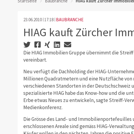
Startseite
Baubranche
HIAG kauft Zürcher Immobilie
23.06.2010
17:18
BAUBRANCHE
HIAG kauft Zürcher Im
Die HIAG Immobilien Gruppe übernimmt die Streiff 
vereinbart.
Neu verfügt die Dachholding der HIAG-Unternehme
Millionen Quadratmetern und eine Nutzfläche von 
verschiedenen Standorten in der Deutschschweiz u
spezialisierte HIAG habe das Know-how und die unt
Erbe etwas Neues zu entwickeln, sagte Streiff-Ver
Medienkonferenz.
Die Grösse des Land- und Immobilienportefeuilles u
erschlossenen Areale sind gemäss HIAG-Verwaltungsr
Käufer wollen in den nächsten Jahren die positive 