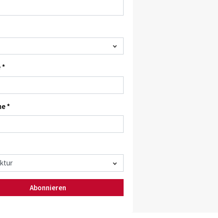
 *
e *
Abonnieren