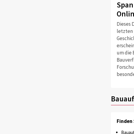
Span
Onli
Dieses D
letzten
Geschich
erschei
um die 
Bauverf
Forschu
besonde
Bauauf
Finden 
Bauauf