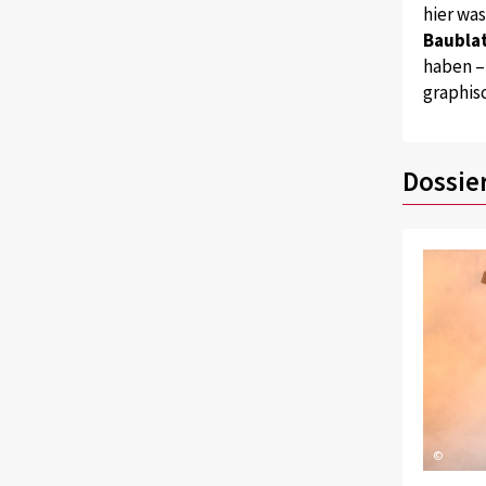
hier wa
Baublat
haben –
graphis
Dossie
©