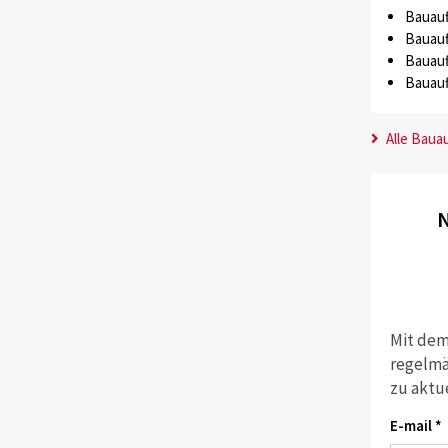
Bauauf
Bauauf
Bauauf
Bauauf
Alle Baua
N
Mit dem
regelmä
zu aktu
E-mail *