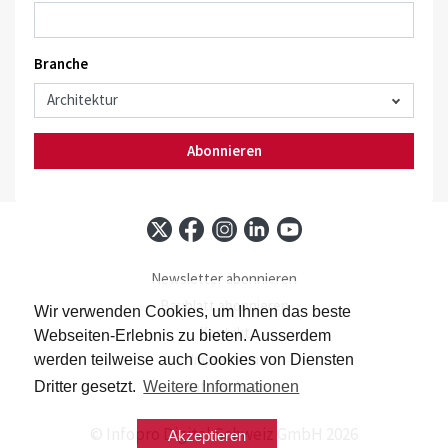
Branche
Abonnieren
Newsletter abonnieren
Baublatt abonnieren
Wir verwenden Cookies, um Ihnen das beste
Kontakt
Webseiten-Erlebnis zu bieten. Ausserdem
Impressum
werden teilweise auch Cookies von Diensten
Datenschutz
Dritter gesetzt.
Weitere Informationen
© Infopro Digital Schweiz GmbH 2026
Akzeptieren