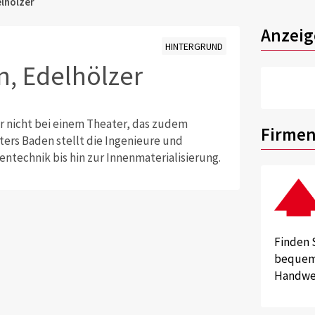
lhölzer
Anzeig
HINTERGRUND
n, Edelhölzer
ar nicht bei einem Theater, das zudem
Firmen
ers Baden stellt die Ingenieure und
ntechnik bis hin zur Innenmaterialisierung.
Finden 
bequem 
Handwer