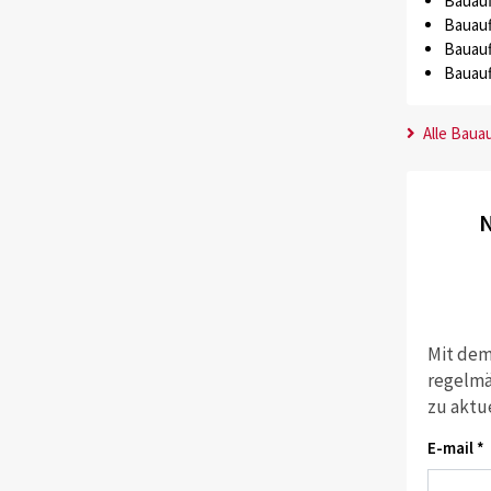
Bauauf
Bauauf
Bauauf
Bauauf
Alle Baua
N
Mit dem
regelmä
zu aktu
E-mail *