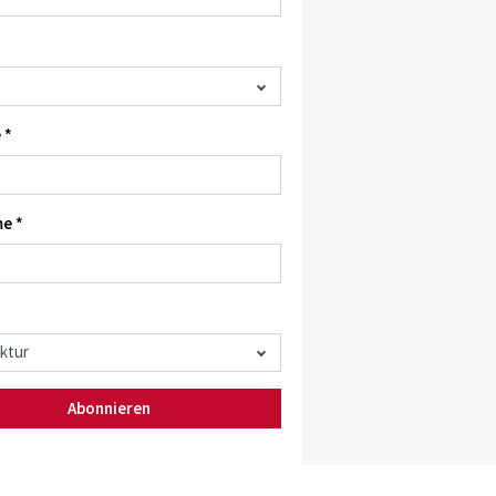
 *
e *
Abonnieren