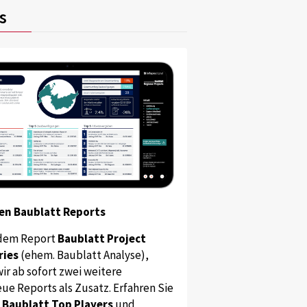
s
en Baublatt Reports
dem Report
Baublatt Project
ries
(ehem. Baublatt Analyse),
ir ab sofort zwei weitere
ue Reports als Zusatz. Erfahren Sie
s
Baublatt Top Players
und