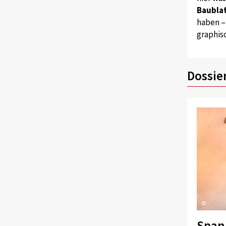
Baublat
haben –
graphis
Dossie
©
Span