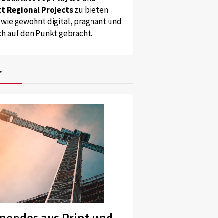
t Regional Projects
zu bieten
 wie gewohnt digital, prägnant und
ch auf den Punkt gebracht.
r
nendes aus Print und