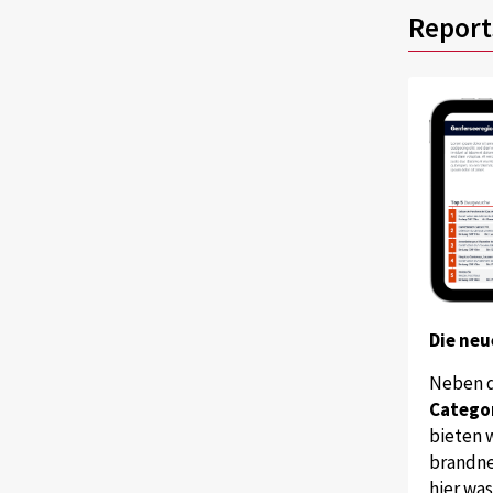
Report
Die neu
Neben 
Catego
bieten w
brandne
hier wa