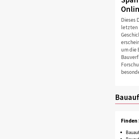
Onli
Dieses D
letzten
Geschich
erschei
um die 
Bauverf
Forschu
besonde
Bauauf
Finden 
Bauauf