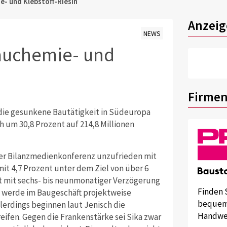
- und Klebstoff-Riesin
Anzeig
NEWS
auchemie- und
Firmen
 die gesunkene Bautätigkeit in Südeuropa
h um 30,8 Prozent auf 214,8 Millionen
der Bilanzmedienkonferenz unzufrieden mit
t 4,7 Prozent unter dem Ziel von über 6
st mit sechs- bis neunmonatiger Verzögerung
Finden 
s werde im Baugeschäft projektweise
bequem 
Allerdings beginnen laut Jenisch die
Handwer
fen. Gegen die Frankenstärke sei Sika zwar