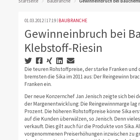
Startseite
Baubranche
Gewinneinbruch bei Bauchemie
01.03.2012
17:19
BAUBRANCHE
Gewinneinbruch bei B
Klebstoff-Riesin
Die teuren Rohstoffpreise, der starke Franken und
bremsten die Sika im 2011 aus: Der Reingewinn brac
Franken ein.
Der neue Konzernchef Jan Jenisch zeigte sich bei 
der Margenentwicklung: Die Reingewinnmarge lag mi
Prozent. Die höheren Rohstoffpreise könne Sika er
auf die Kunden überwälzen, so Jenisch. Denn viele
verkauft. Dies gilt auch für die Produkte von Sika. 
vorgenommenen Preiserhöhungen inzwischen zu grei