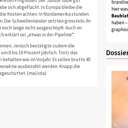
nkreten Prognosen. Der Januar habe gut
brandne
e sich abgeflacht. In Europa bleibe die
hier wa
f die Kosten achten. In Nordamerika stünden
Baublat
. Die Schwellenländer setzten grossteils ihr
haben –
 noch lange nicht ausgeschöpft. Auch im
graphis
h erklärt sei „etwas in der Pipeline“.
ommen. Jenisch bestätigte zudem die
Dossie
 8 bis 10 Prozent jährlich. Trotz des
 behalten wie im Vorjahr. Es sollen brutto 45
menaktie ausbezahlt werden. Knapp die
usgeschüttet. (mai/sda)
©