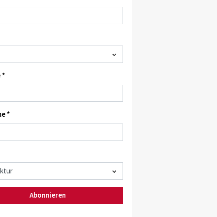
 *
e *
Abonnieren