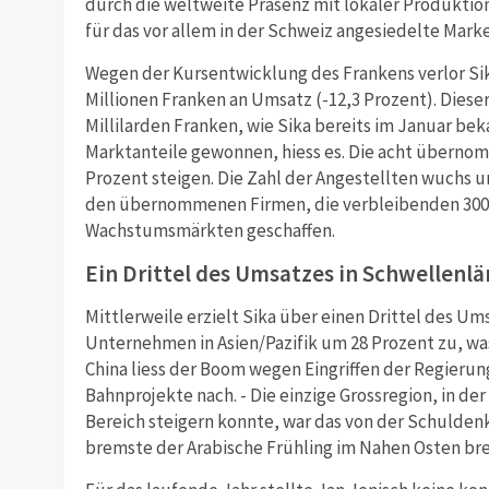
durch die weltweite Präsenz mit lokaler Produktion 
für das vor allem in der Schweiz angesiedelte Mark
Wegen der Kursentwicklung des Frankens verlor Sik
Millionen Franken an Umsatz (-12,3 Prozent). Dieser
Millilarden Franken, wie Sika bereits im Januar be
Marktanteile gewonnen, hiess es. Die acht überno
Prozent steigen. Die Zahl der Angestellten wuchs 
den übernommenen Firmen, die verbleibenden 300 
Wachstumsmärkten geschaffen.
Ein Drittel des Umsatzes in Schwellenl
Mittlerweile erzielt Sika über einen Drittel des Um
Unternehmen in Asien/Pazifik um 28 Prozent zu, wa
China liess der Boom wegen Eingriffen der Regieru
Bahnprojekte nach. - Die einzige Grossregion, in de
Bereich steigern konnte, war das von der Schulden
bremste der Arabische Frühling im Nahen Osten bre