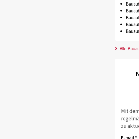
Bauauf
Bauauf
Bauauf
Bauauf
Bauauf
Alle Baua
N
Mit dem
regelmä
zu aktu
E-mail *