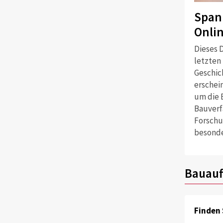
Span
Onli
Dieses D
letzten
Geschich
erschei
um die 
Bauverf
Forschu
besonde
Bauauf
Finden 