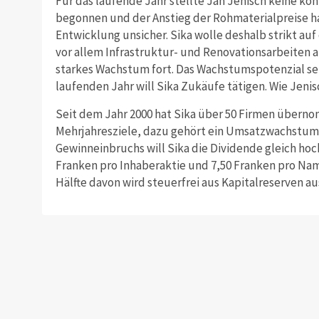
Für das laufende Jahr stellte Jan Jenisch keine ko
begonnen und der Anstieg der Rohmaterialpreise hab
Entwicklung unsicher. Sika wolle deshalb strikt au
vor allem Infrastruktur- und Renovationsarbeiten an
starkes Wachstum fort. Das Wachstumspotenzial sei
laufenden Jahr will Sika Zukäufe tätigen. Wie Jenisc
Seit dem Jahr 2000 hat Sika über 50 Firmen übern
Mehrjahresziele, dazu gehört ein Umsatzwachstum um
Gewinneinbruchs will Sika die Dividende gleich hoch
Franken pro Inhaberaktie und 7,50 Franken pro Na
Hälfte davon wird steuerfrei aus Kapitalreserven a