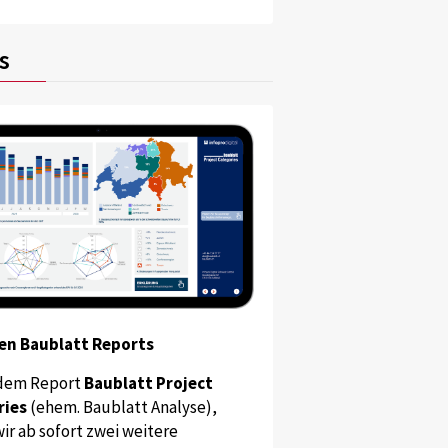
s
en Baublatt Reports
dem Report
Baublatt Project
ries
(ehem. Baublatt Analyse),
ir ab sofort zwei weitere