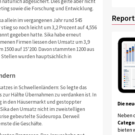
natürlich abgesichert. Dies gelte aber nicht
eting sowie die Forschung und Entwicklung.
Report
a allein im vergangenen Jahr rund 545
 stieg so noch leicht um 3,2 Prozent auf 4,556
kannt gegeben hatte. Sika habe erneut
mmenen Firmen liessen den Umsatz um 3,9
um 1500 auf 15'200. Davon stammten 1200 aus
Stellen wurden hauptsächlich in
ändern
satzes in Schwellenländern: So legte das
s zur Hälfte Übernahmen zu verdanken ist. In
ng in den Häusermarkt und gestoppter
Die neu
r Sika den Umsatz nicht im zweistelligen
Neben 
krise gebeutelte Südeuropa. Derweil
Catego
mste die Geschäfte.
bieten w